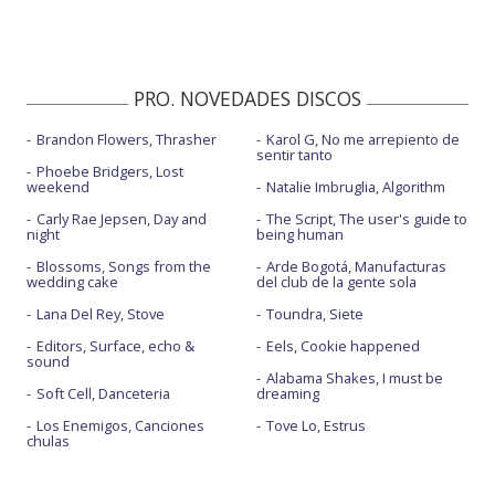
PRO. NOVEDADES DISCOS
Brandon Flowers, Thrasher
Karol G, No me arrepiento de
sentir tanto
Phoebe Bridgers, Lost
weekend
Natalie Imbruglia, Algorithm
Carly Rae Jepsen, Day and
The Script, The user's guide to
night
being human
Blossoms, Songs from the
Arde Bogotá, Manufacturas
wedding cake
del club de la gente sola
Lana Del Rey, Stove
Toundra, Siete
Editors, Surface, echo &
Eels, Cookie happened
sound
Alabama Shakes, I must be
Soft Cell, Danceteria
dreaming
Los Enemigos, Canciones
Tove Lo, Estrus
chulas