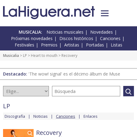
MUSICALIA:
Noticias musicales
Novedades
Próximas novedades
Discos históricos
Canciones
Festivales
Premios
Artistas
Portadas
Listas
Musicalia
>
LP
>
Heart to mouth
> Recovery
Destacado:
'The wow! signal' es el décimo álbum de Muse
LP
Discografía
Noticias
Canciones
Enlaces
Recovery