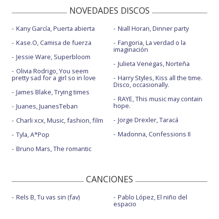
NOVEDADES DISCOS
Kany García, Puerta abierta
Niall Horan, Dinner party
Kase.O, Camisa de fuerza
Fangoria, La verdad o la
imaginación
Jessie Ware, Superbloom
Julieta Venegas, Norteña
Olivia Rodrigo, You seem
pretty sad for a girl so in love
Harry Styles, Kiss all the time.
Disco, occasionally.
James Blake, Trying times
RAYE, This music may contain
hope.
Juanes, JuanesTeban
Jorge Drexler, Taracá
Charli xcx, Music, fashion, film
Madonna, Confessions II
Tyla, A*Pop
Bruno Mars, The romantic
CANCIONES
Rels B, Tu vas sin (fav)
Pablo López, El niño del
espacio