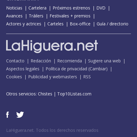
Noticias
Cartelera
Próximos estrenos
DVD
Avances
Tráilers
Festivales + premios
Actores y actrices
Carteles
Box-office
Guía / directorio
Contacto
Redacción
Recomienda
Sugiere una web
Aspectos legales
Política de privacidad
(
Cambiar
)
Cookies
Publicidad y webmasters
RSS
Otros servicios:
Chistes
|
Top10Listas.com
LaHiguera.net. Todos los derechos reservados