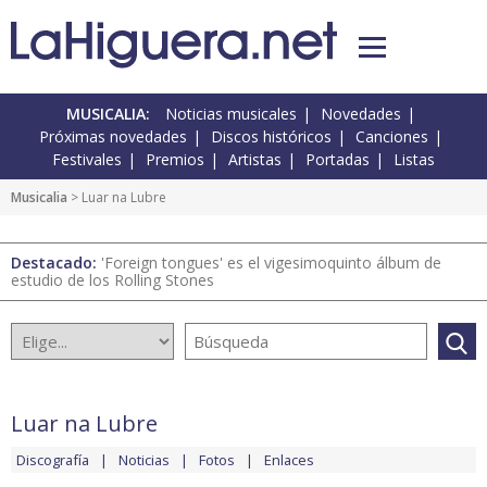
MUSICALIA:
Noticias musicales
Novedades
Próximas novedades
Discos históricos
Canciones
Festivales
Premios
Artistas
Portadas
Listas
Musicalia
> Luar na Lubre
Destacado:
'Foreign tongues' es el vigesimoquinto álbum de
estudio de los Rolling Stones
Luar na Lubre
Discografía
Noticias
Fotos
Enlaces