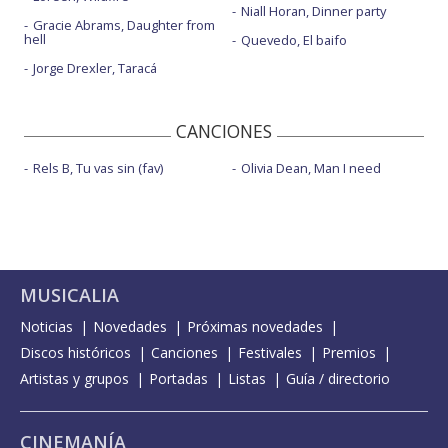
Niall Horan, Dinner party
Gracie Abrams, Daughter from
hell
Quevedo, El baifo
Jorge Drexler, Taracá
CANCIONES
Rels B, Tu vas sin (fav)
Olivia Dean, Man I need
MUSICALIA
Noticias
Novedades
Próximas novedades
Discos históricos
Canciones
Festivales
Premios
Artistas y grupos
Portadas
Listas
Guía / directorio
CINEMANÍA