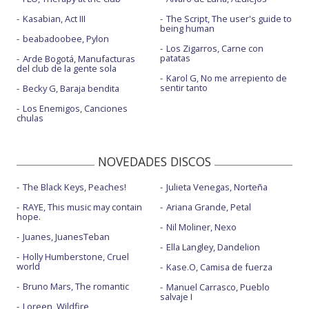
Kasabian, Act III
The Script, The user's guide to
being human
beabadoobee, Pylon
Los Zigarros, Carne con
patatas
Arde Bogotá, Manufacturas
del club de la gente sola
Karol G, No me arrepiento de
sentir tanto
Becky G, Baraja bendita
Los Enemigos, Canciones
chulas
NOVEDADES DISCOS
The Black Keys, Peaches!
Julieta Venegas, Norteña
RAYE, This music may contain
Ariana Grande, Petal
hope.
Nil Moliner, Nexo
Juanes, JuanesTeban
Ella Langley, Dandelion
Holly Humberstone, Cruel
world
Kase.O, Camisa de fuerza
Bruno Mars, The romantic
Manuel Carrasco, Pueblo
salvaje I
Loreen, Wildfire