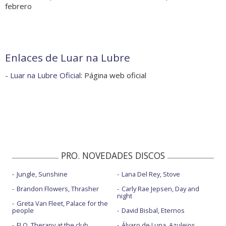
febrero
Enlaces de Luar na Lubre
-
Luar na Lubre Oficial
: Página web oficial
PRO. NOVEDADES DISCOS
Jungle, Sunshine
Lana Del Rey, Stove
Brandon Flowers, Thrasher
Carly Rae Jepsen, Day and
night
Greta Van Fleet, Palace for the
people
David Bisbal, Eternos
FLO, Therapy at the club
Álvaro de Luna, Azulejos