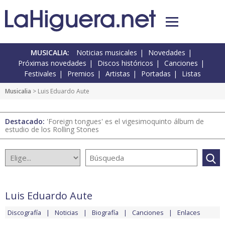
MUSICALIA:
Noticias musicales
Novedades
Próximas novedades
Discos históricos
Canciones
Festivales
Premios
Artistas
Portadas
Listas
Musicalia
> Luis Eduardo Aute
Destacado:
'Foreign tongues' es el vigesimoquinto álbum de
estudio de los Rolling Stones
Luis Eduardo Aute
Discografía
Noticias
Biografía
Canciones
Enlaces