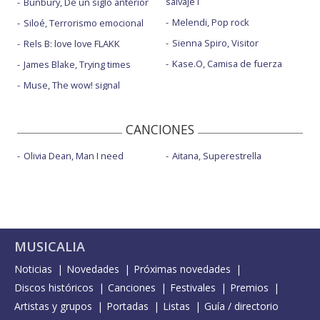
salvaje I
Bunbury, De un siglo anterior
Melendi, Pop rock
Siloé, Terrorismo emocional
Sienna Spiro, Visitor
Rels B: love love FLAKK
Kase.O, Camisa de fuerza
James Blake, Trying times
Muse, The wow! signal
CANCIONES
Olivia Dean, Man I need
Aitana, Superestrella
MUSICALIA
Noticias
Novedades
Próximas novedades
Discos históricos
Canciones
Festivales
Premios
Artistas y grupos
Portadas
Listas
Guía / directorio