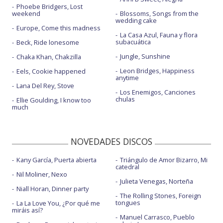
Phoebe Bridgers, Lost
weekend
Blossoms, Songs from the
wedding cake
Europe, Come this madness
La Casa Azul, Fauna y flora
subacuática
Beck, Ride lonesome
Jungle, Sunshine
Chaka Khan, Chakzilla
Leon Bridges, Happiness
Eels, Cookie happened
anytime
Lana Del Rey, Stove
Los Enemigos, Canciones
chulas
Ellie Goulding, I know too
much
NOVEDADES DISCOS
Kany García, Puerta abierta
Triángulo de Amor Bizarro, Mi
catedral
Nil Moliner, Nexo
Julieta Venegas, Norteña
Niall Horan, Dinner party
The Rolling Stones, Foreign
tongues
La La Love You, ¿Por qué me
miráis así?
Manuel Carrasco, Pueblo