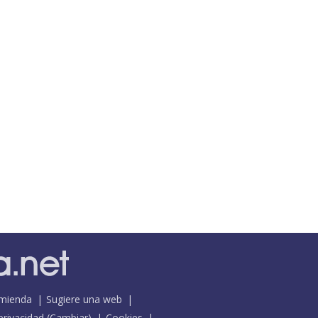
mienda
Sugiere una web
 privacidad
(
Cambiar
)
Cookies