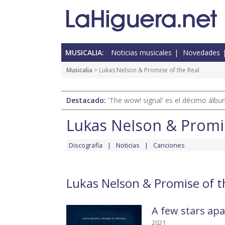
MUSICALIA:
Noticias musicales
Novedades
Musicalia
> Lukas Nelson & Promise of the Real
Destacado:
'The wow! signal' es el décimo álb
Lukas Nelson & Promis
Discografía
Noticias
Canciones
Lukas Nelson & Promise of th
A few stars apa
2021