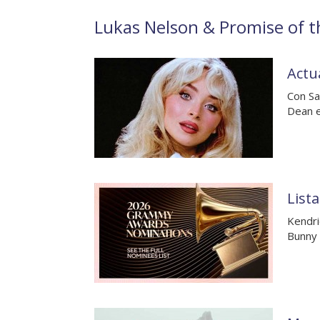
Lukas Nelson & Promise of th
Actu
Con Sa
Dean e
List
Kendri
Bunny 