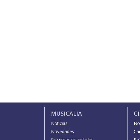
MUSICALIA
C
Noticias
Not
Novedades
Car
Próximas novedades
Pr