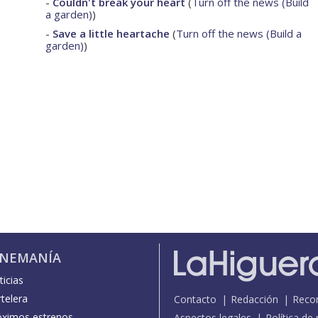
-
Couldn't break your heart
(
Turn off the news (Build
a garden)
)
-
Save a little heartache
(
Turn off the news (Build a
garden)
)
INEMANÍA
icias
telera
Contacto
Redacción
Reco
óximos estrenos
Aspectos legales
Política de