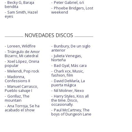
Becky G, Baraja
Peter Gabriel, o/i
bendita
Phoebe Bridgers, Lost
Sam Smith, Hazel
weekend
eyes
NOVEDADES DISCOS
Loreen, Wildfire
Bunbury, De un siglo
anterior
Triángulo de Amor
Bizarro, Mi catedral
Julieta Venegas,
Norteña
Xoel López, Oniria
popular
Bad Gyal, Más cara
Melendi, Pop rock
Charli xcx, Music,
fashion, film
Madonna,
Confessions II
David DeMaría, La
puerta mágica
Manuel Carrasco,
Pueblo salvaje I
Nil Moliner, Nexo
Gorillaz, The
Harry Styles, Kiss all
mountain
the time. Disco,
occasionally.
Ana Torroja, Se ha
acabado el show
Paul McCartney, The
boys of Dungeon Lane