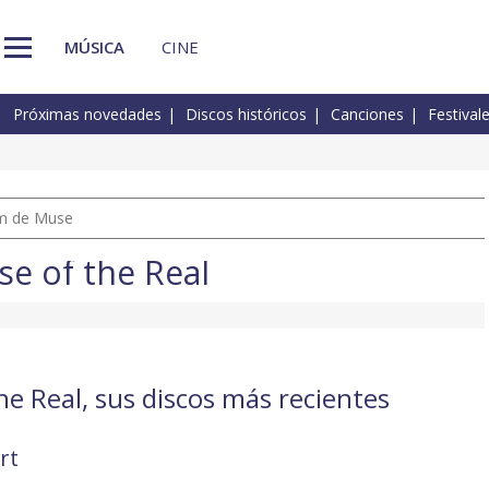
MÚSICA
CINE
Próximas novedades
Discos históricos
Canciones
Festival
um de Muse
e of the Real
e Real, sus discos más recientes
rt