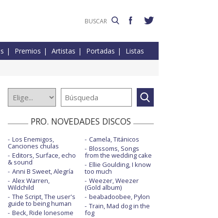
es
Premios
Artistas
Portadas
Listas
PRO. NOVEDADES DISCOS
Los Enemigos,
Camela, Titánicos
Canciones chulas
Blossoms, Songs
Editors, Surface, echo
from the wedding cake
& sound
Ellie Goulding, I know
Anni B Sweet, Alegría
too much
Alex Warren,
Weezer, Weezer
Wildchild
(Gold album)
The Script, The user's
beabadoobee, Pylon
guide to being human
Train, Mad dog in the
Beck, Ride lonesome
fog