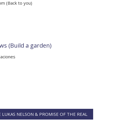
om (Back to you)
ws (Build a garden)
raciones
 LUKAS NELSON & PROMISE OF THE REAL