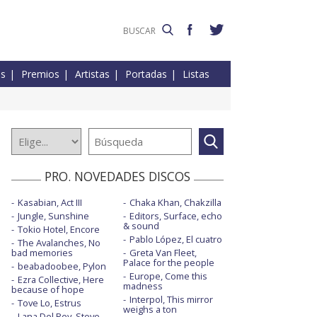
es
Premios
Artistas
Portadas
Listas
PRO. NOVEDADES DISCOS
Kasabian, Act III
Chaka Khan, Chakzilla
Jungle, Sunshine
Editors, Surface, echo
& sound
Tokio Hotel, Encore
Pablo López, El cuatro
The Avalanches, No
bad memories
Greta Van Fleet,
Palace for the people
beabadoobee, Pylon
Europe, Come this
Ezra Collective, Here
madness
because of hope
Interpol, This mirror
Tove Lo, Estrus
weighs a ton
Lana Del Rey, Stove