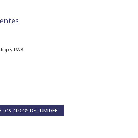
ientes
s
 hop y R&B
 LOS DISCOS DE LUMIDEE