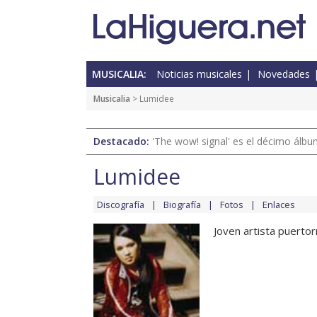
MUSICALIA:
Noticias musicales
Novedades
Musicalia
> Lumidee
Destacado:
'The wow! signal' es el décimo álb
Lumidee
Discografía
Biografía
Fotos
Enlaces
Joven artista puerto