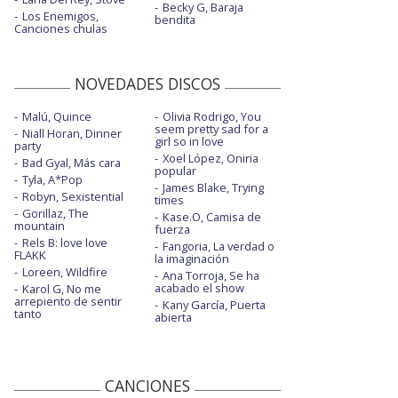
Becky G, Baraja
Los Enemigos,
bendita
Canciones chulas
NOVEDADES DISCOS
Malú, Quince
Olivia Rodrigo, You
seem pretty sad for a
Niall Horan, Dinner
girl so in love
party
Xoel López, Oniria
Bad Gyal, Más cara
popular
Tyla, A*Pop
James Blake, Trying
Robyn, Sexistential
times
Gorillaz, The
Kase.O, Camisa de
mountain
fuerza
Rels B: love love
Fangoria, La verdad o
FLAKK
la imaginación
Loreen, Wildfire
Ana Torroja, Se ha
acabado el show
Karol G, No me
arrepiento de sentir
Kany García, Puerta
tanto
abierta
CANCIONES