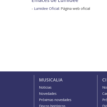
Enlaces de Lumidee
-
Lumidee Oficial
: Página web oficial
MUSICALIA
C
Noticias
Not
Novedades
Car
Próximas novedades
Pr
Discos históricos
DV