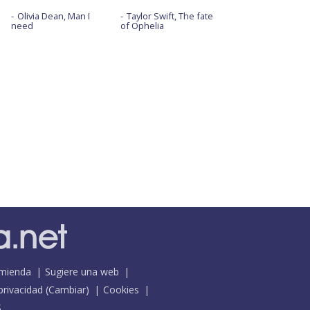
Olivia Dean, Man I
Taylor Swift, The fate
need
of Ophelia
mienda
Sugiere una web
 privacidad
(
Cambiar
)
Cookies
S