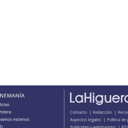
INEMANÍA
icias
telera
Contacto
Redacción
Reco
óximos estrenos
Aspectos legales
Política de
D
Publicidad y webmasters
RS