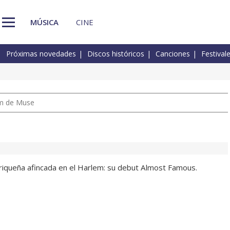
MÚSICA
CINE
Próximas novedades
Discos históricos
Canciones
Festival
um de Muse
rriqueña afincada en el Harlem: su debut Almost Famous.