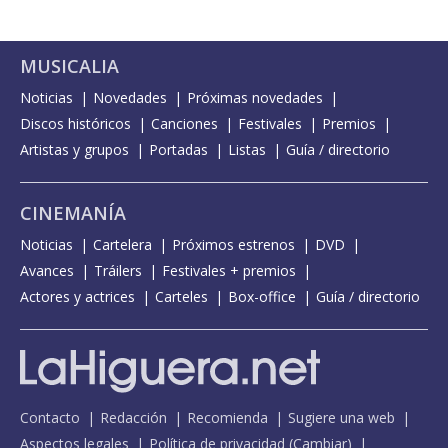
MUSICALIA
Noticias
Novedades
Próximas novedades
Discos históricos
Canciones
Festivales
Premios
Artistas y grupos
Portadas
Listas
Guía / directorio
CINEMANÍA
Noticias
Cartelera
Próximos estrenos
DVD
Avances
Tráilers
Festivales + premios
Actores y actrices
Carteles
Box-office
Guía / directorio
Contacto
Redacción
Recomienda
Sugiere una web
Aspectos legales
Política de privacidad
(
Cambiar
)