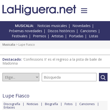
MUSICALIA:
Noticias musicales
Novedades
Próximas novedades
Discos históricos
Canciones
Festivales
Premios
Artistas
Portadas
Listas
Musicalia
> Lupe Fiasco
Destacado:
'Confessions II' es el regreso a la pista de baile de
Madonna
Lupe Fiasco
Discografía
Noticias
Biografía
Fotos
Canciones
Enlaces