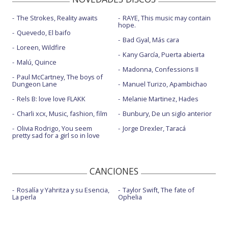
The Strokes, Reality awaits
RAYE, This music may contain
hope.
Quevedo, El baifo
Bad Gyal, Más cara
Loreen, Wildfire
Kany García, Puerta abierta
Malú, Quince
Madonna, Confessions II
Paul McCartney, The boys of
Dungeon Lane
Manuel Turizo, Apambichao
Rels B: love love FLAKK
Melanie Martinez, Hades
Charli xcx, Music, fashion, film
Bunbury, De un siglo anterior
Olivia Rodrigo, You seem
Jorge Drexler, Taracá
pretty sad for a girl so in love
CANCIONES
Rosalía y Yahritza y su Esencia,
Taylor Swift, The fate of
La perla
Ophelia