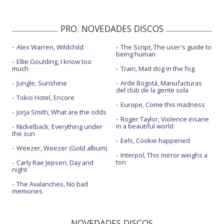
PRO. NOVEDADES DISCOS
Alex Warren, Wildchild
The Script, The user's guide to
being human
Ellie Goulding, I know too
much
Train, Mad dog in the fog
Jungle, Sunshine
Arde Bogotá, Manufacturas
del club de la gente sola
Tokio Hotel, Encore
Europe, Come this madness
Jorja Smith, What are the odds
Roger Taylor, Violence insane
in a beautiful world
Nickelback, Everything under
the sun
Eels, Cookie happened
Weezer, Weezer (Gold album)
Interpol, This mirror weighs a
ton
Carly Rae Jepsen, Day and
night
The Avalanches, No bad
memories
NOVEDADES DISCOS