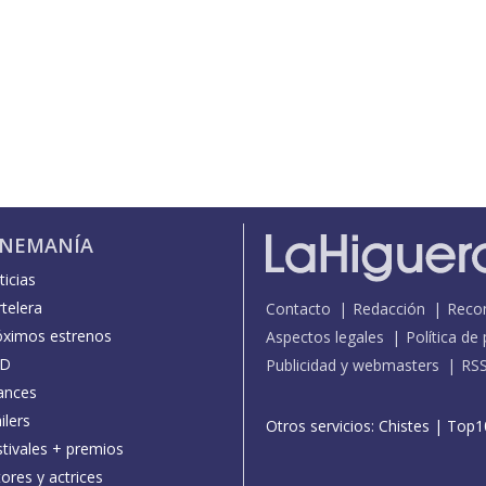
INEMANÍA
icias
telera
Contacto
Redacción
Reco
óximos estrenos
Aspectos legales
Política de
D
Publicidad y webmasters
RS
ances
ilers
Otros servicios:
Chistes
|
Top1
stivales + premios
ores y actrices