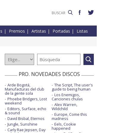
es
Premios
Artistas
Portadas
Listas
PRO. NOVEDADES DISCOS
Arde Bogotá,
The Script, The user's
Manufacturas del club
guide to being human
de la gente sola
Los Enemigos,
Phoebe Bridgers, Lost
Canciones chulas
weekend
Alex Warren,
Editors, Surface, echo
Wildchild
& sound
Europe, Come this
David Bisbal, Eternos
madness
Jungle, Sunshine
Eels, Cookie
happened
Carly Rae Jepsen, Day