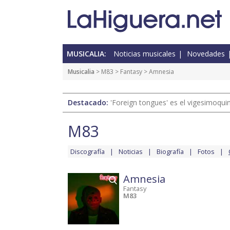
MUSICALIA:
Noticias musicales
Novedades
Musicalia
>
M83
>
Fantasy
> Amnesia
Destacado:
'Foreign tongues' es el vigesimoqui
M83
Discografía
Noticias
Biografía
Fotos
Amnesia
Fantasy
M83