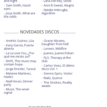
and night
Lana Del Rey, Stove
Sam Smith, Hazel
Anni B Sweet, Alegría
eyes
Natalie Imbruglia,
Jorja Smith, What are
Algorithm
the odds
NOVEDADES DISCOS
Andrés Suárez, Lúa
Gracie Abrams,
Daughter from hell
Kany García, Puerta
abierta
Loreen, Wildfire
La La Love You, ¿Por
Juanes, JuanesTeban
qué me miráis así?
FLO, Therapy at the
RAYE, This music may
club
contain hope.
Carlos Vives, El último
Jorge Drexler, Taracá
disco Vol. 1
Melanie Martinez,
Sienna Spiro, Visitor
Hades
Malú, Quince
Niall Horan, Dinner
The Strokes, Reality
party
awaits
Muse, The wow!
signal