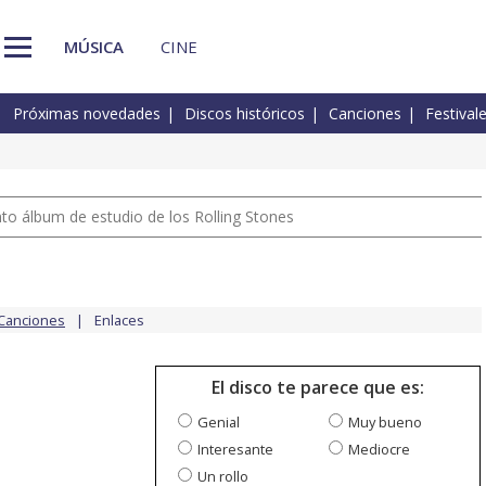
MÚSICA
CINE
Próximas novedades
Discos históricos
Canciones
Festival
nto álbum de estudio de los Rolling Stones
Canciones
Enlaces
El disco te parece que es:
Genial
Muy bueno
Interesante
Mediocre
Un rollo