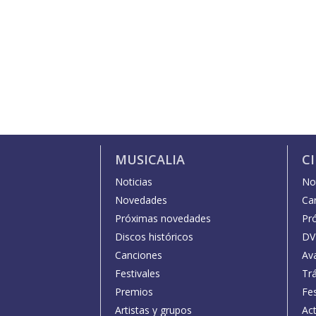
MUSICALIA
C
Noticias
Not
Novedades
Car
Próximas novedades
Pr
Discos históricos
DV
Canciones
Av
Festivales
Trá
Premios
Fe
Artistas y grupos
Act