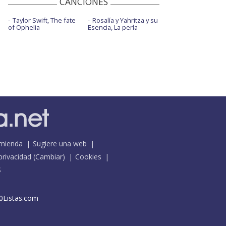
CANCIONES
Taylor Swift, The fate
Rosalía y Yahritza y su
of Ophelia
Esencia, La perla
mienda
Sugiere una web
 privacidad
(
Cambiar
)
Cookies
S
0Listas.com