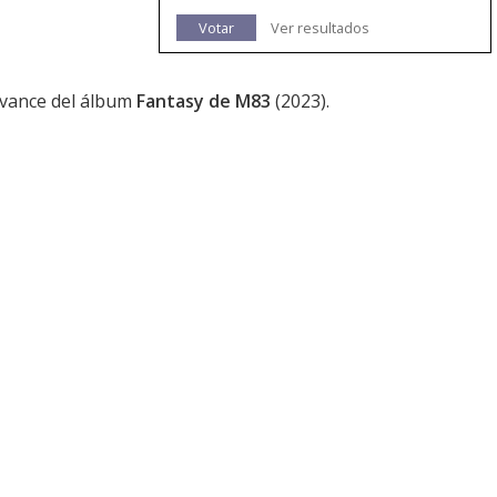
Votar
Ver resultados
 avance del álbum
Fantasy de M83
(2023).