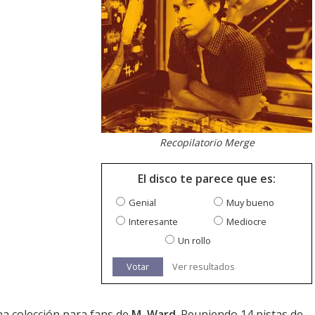
Recopilatorio Merge
El disco te parece que es:
Genial
Muy bueno
Interesante
Mediocre
Un rollo
Votar
Ver resultados
a colección para fans de
M. Ward
. Reuniendo 14 pistas de