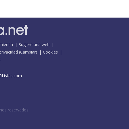
mienda
Sugiere una web
 privacidad
(
Cambiar
)
Cookies
S
0Listas.com
chos reservados