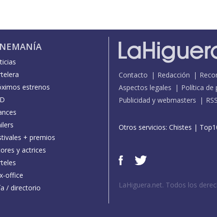
INEMANÍA
icias
telera
Contacto
Redacción
Reco
óximos estrenos
Aspectos legales
Política de
D
Publicidad y webmasters
RS
ances
ilers
Otros servicios:
Chistes
|
Top1
stivales + premios
ores y actrices
teles
x-office
LaHiguera.net. Todos los dere
a / directorio