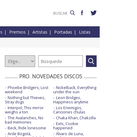
es
Premios
Artistas
Portadas
Listas
PRO. NOVEDADES DISCOS
Phoebe Bridgers, Lost
Nickelback, Everything
weekend
under the sun
Nothing but Thieves,
Leon Bridges,
Stray dogs
Happiness anytime
Interpol, This mirror
Los Enemigos,
weighs a ton
Canciones chulas
The Avalanches, No
Chaka Khan, Chakzilla
bad memories
Eels, Cookie
Beck, Ride lonesome
happened
Arde Bogotá,
Álvaro de Luna,