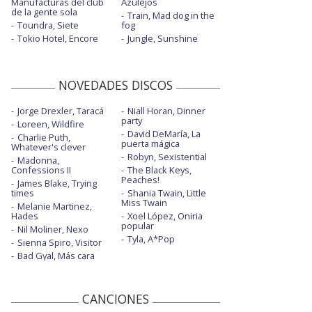
Manufacturas del club
Azulejos
de la gente sola
Train, Mad dog in the
Toundra, Siete
fog
Tokio Hotel, Encore
Jungle, Sunshine
NOVEDADES DISCOS
Jorge Drexler, Taracá
Niall Horan, Dinner
party
Loreen, Wildfire
David DeMaría, La
Charlie Puth,
puerta mágica
Whatever's clever
Robyn, Sexistential
Madonna,
Confessions II
The Black Keys,
Peaches!
James Blake, Trying
times
Shania Twain, Little
Miss Twain
Melanie Martinez,
Hades
Xoel López, Oniria
popular
Nil Moliner, Nexo
Tyla, A*Pop
Sienna Spiro, Visitor
Bad Gyal, Más cara
CANCIONES