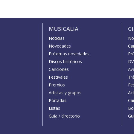
MUSICALIA
C
Noticias
Not
Novedades
Car
Próximas novedades
Pr
Discos históricos
DV
Canciones
Av
Festivales
Trá
Premios
Fe
Artistas y grupos
Act
Portadas
Car
Listas
Bo
Guía / directorio
Guí