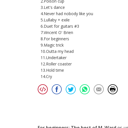
2.Poison cup
3.Let's dance
4.Never had nobody like you
5.Lullaby + exile
6.Duet for guitars #3
7.Vincent O' Brien
8.For beginners
9.Magic trick
10.Outta my head
11.Undertaker
12.Roller coaster
13.Hold time
14.Cry
For beginners: The best of M. Ward
es un