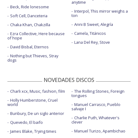
anytime
Beck, Ride lonesome
Interpol, This mirror weighs a
ton
Soft Cell, Danceteria
Anni B Sweet, Alegría
Chaka Khan, Chakzilla
Camela, Titánicos
Ezra Collective, Here because
of hope
Lana Del Rey, Stove
David Bisbal, Eternos
Nothing but Thieves, Stray
dogs
NOVEDADES DISCOS
Charli xcx, Music, fashion, film
The Rolling Stones, Foreign
tongues
Holly Humberstone, Cruel
world
Manuel Carrasco, Pueblo
salvaje I
Bunbury, De un siglo anterior
Charlie Puth, Whatever's
clever
Quevedo, El baifo
Manuel Turizo, Apambichao
James Blake, Trying times