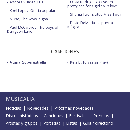
Olivia Rodrigo, You seem
Andrés Suárez, Lúa
pretty sad for a girl so in love
Xoel López, Oniria popular
Shania Twain, Little Miss Twain
Muse, The wow! signal
David DeMaría, La puerta
mágica
Paul McCartney, The boys of
Dungeon Lane
CANCIONES
Aitana, Superestrella
Rels B, Tu vas sin (fav)
MUSICALIA
Noticias
Novedades
Próximas novedades
Discos históricos
Canciones
Festivales
Premios
Artistas y grupos
Portadas
Listas
Guía / directorio