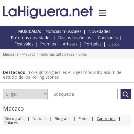
MUSICALIA:
Noticias musicales
Novedades
Próximas novedades
Discos históricos
Canciones
Festivales
Premios
Artistas
Portadas
Listas
Musicalia
>
Macaco
>
Historias tattooadas
> Volar
Destacado:
'Foreign tongues' es el vigesimoquinto álbum de
estudio de los Rolling Stones
Macaco
Discografía
Noticias
Biografía
Fotos
Canciones
Enlaces