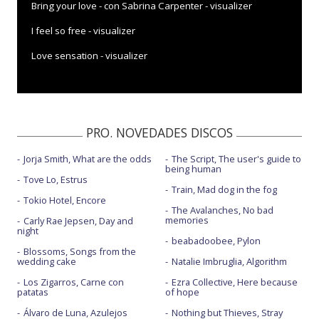
Bring your love - con Sabrina Carpenter - visualizer
I feel so free - visualizer
Love sensation - visualizer
PRO. NOVEDADES DISCOS
Jorja Smith, What are the odds
The Script, The user's guide to
being human
Tove Lo, Estrus
Train, Mad dog in the fog
Tokio Hotel, Encore
The Avalanches, No bad
memories
Carly Rae Jepsen, Day and
night
beabadoobee, Pylon
Blossoms, Songs from the
wedding cake
Natalie Imbruglia, Algorithm
Los Zigarros, Carne con
Ezra Collective, Here because
patatas
of hope
Álvaro de Luna, Azulejos
Nothing but Thieves, Stray