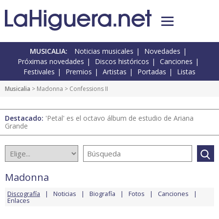
MUSICALIA:
Noticias musicales
Novedades
Próximas novedades
Discos históricos
Canciones
Festivales
Premios
Artistas
Portadas
Listas
Musicalia
>
Madonna
> Confessions II
Destacado:
'Petal' es el octavo álbum de estudio de Ariana
Grande
Madonna
Discografía
Noticias
Biografía
Fotos
Canciones
Enlaces