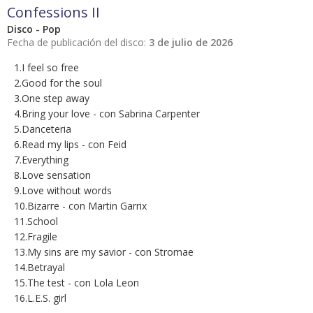
Confessions II
Disco - Pop
Fecha de publicación del disco:
3 de julio de 2026
1.I feel so free
2.Good for the soul
3.One step away
4.Bring your love - con Sabrina Carpenter
5.Danceteria
6.Read my lips - con Feid
7.Everything
8.Love sensation
9.Love without words
10.Bizarre - con Martin Garrix
11.School
12.Fragile
13.My sins are my savior - con Stromae
14.Betrayal
15.The test - con Lola Leon
16.L.E.S. girl