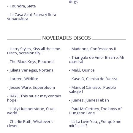
dogs
Toundra, Siete
La Casa Azul, Fauna y flora
subacuática
NOVEDADES DISCOS
Harry Styles, Kiss all the time.
Madonna, Confessions II
Disco, occasionally.
Triángulo de Amor Bizarro, Mi
The Black Keys, Peaches!
catedral
Julieta Venegas, Norteña
Malú, Quince
Loreen, Wildfire
Kase.O, Camisa de fuerza
Jessie Ware, Superbloom
Manuel Carrasco, Pueblo
salvaje I
RAYE, This music may contain
hope.
Juanes, JuanesTeban
Holly Humberstone, Cruel
Paul McCartney, The boys of
world
Dungeon Lane
Charlie Puth, Whatever's
La La Love You, ¿Por qué me
clever
miráis así?