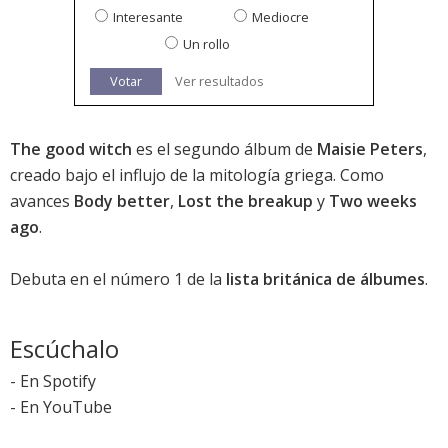
Interesante
Mediocre
Un rollo
Votar
Ver resultados
The good witch
es el segundo álbum de
Maisie Peters
,
creado bajo el influjo de la mitología griega. Como
avances
Body better
,
Lost the breakup
y
Two weeks
ago
.
Debuta en el número 1 de la
lista británica de álbumes
.
Escúchalo
-
En Spotify
-
En YouTube