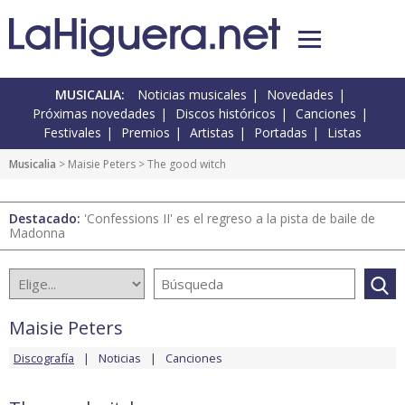
MUSICALIA:
Noticias musicales
Novedades
Próximas novedades
Discos históricos
Canciones
Festivales
Premios
Artistas
Portadas
Listas
Musicalia
>
Maisie Peters
> The good witch
Destacado:
'Confessions II' es el regreso a la pista de baile de
Madonna
Maisie Peters
Discografía
Noticias
Canciones