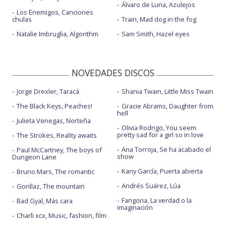
Álvaro de Luna, Azulejos
Los Enemigos, Canciones
chulas
Train, Mad dog in the fog
Natalie Imbruglia, Algorithm
Sam Smith, Hazel eyes
NOVEDADES DISCOS
Jorge Drexler, Taracá
Shania Twain, Little Miss Twain
The Black Keys, Peaches!
Gracie Abrams, Daughter from
hell
Julieta Venegas, Norteña
Olivia Rodrigo, You seem
pretty sad for a girl so in love
The Strokes, Reality awaits
Ana Torroja, Se ha acabado el
Paul McCartney, The boys of
show
Dungeon Lane
Kany García, Puerta abierta
Bruno Mars, The romantic
Andrés Suárez, Lúa
Gorillaz, The mountain
Fangoria, La verdad o la
Bad Gyal, Más cara
imaginación
Charli xcx, Music, fashion, film