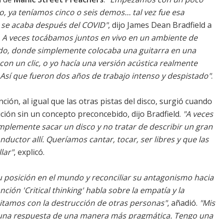
lo, ya teníamos cinco o seis demos… tal vez fue esa
 se acaba después del COVID"
, dijo James Dean Bradfield a
 A veces tocábamos juntos en vivo en un ambiente de
ado, donde simplemente colocaba una guitarra en una
z con un clic, o yo hacía una versión acústica realmente
. Así que fueron dos años de trabajo intenso y despistado"
.
anción, al igual que las otras pistas del disco, surgió cuando
ción sin un concepto preconcebido, dijo Bradfield.
"A veces
mplemente sacar un disco y no tratar de describir un gran
uctor allí. Queríamos cantar, tocar, ser libres y que las
lar"
, explicó.
su posición en el mundo y reconciliar su antagonismo hacia
nción 'Critical thinking' habla sobre la empatía y la
eitamos con la destrucción de otras personas"
, añadió.
"Mis
una respuesta de una manera más pragmática. Tengo una