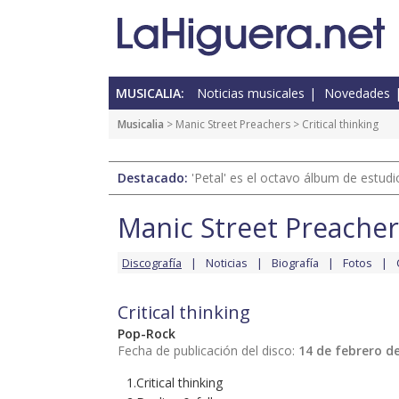
MUSICALIA:
Noticias musicales
Novedades
Musicalia
>
Manic Street Preachers
> Critical thinking
Destacado:
'Petal' es el octavo álbum de estud
Manic Street Preacher
Discografía
Noticias
Biografía
Fotos
Critical thinking
Pop-Rock
Fecha de publicación del disco:
14 de febrero d
1.Critical thinking