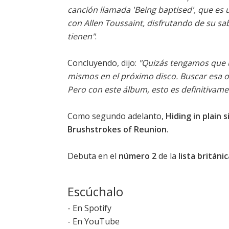
canción llamada 'Being baptised', que es
con Allen Toussaint, disfrutando de su sab
tienen"
.
Concluyendo, dijo:
"Quizás tengamos que u
mismos en el próximo disco. Buscar esa ot
Pero con este álbum, esto es definitivam
Como segundo adelanto,
Hiding in plain s
Brushstrokes of Reunion
.
Debuta en el
número 2
de la
lista britán
Escúchalo
-
En Spotify
-
En YouTube