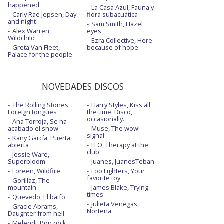
happened
La Casa Azul, Fauna y
Carly Rae Jepsen, Day
flora subacuática
and night
Sam Smith, Hazel
Alex Warren,
eyes
Wildchild
Ezra Collective, Here
Greta Van Fleet,
because of hope
Palace for the people
NOVEDADES DISCOS
The Rolling Stones,
Harry Styles, Kiss all
Foreign tongues
the time. Disco,
occasionally.
Ana Torroja, Se ha
acabado el show
Muse, The wow!
signal
Kany García, Puerta
abierta
FLO, Therapy at the
club
Jessie Ware,
Superbloom
Juanes, JuanesTeban
Loreen, Wildfire
Foo Fighters, Your
favorite toy
Gorillaz, The
mountain
James Blake, Trying
times
Quevedo, El baifo
Julieta Venegas,
Gracie Abrams,
Norteña
Daughter from hell
Melendi, Pop rock