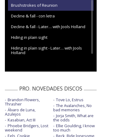
Brushstrokes of Reunion
Decline & fall - con letra
Decline & fall - Later… with Jools Holland
Hiding in plain sight
Hiding in plain sight - Later… with Jools
Holland
People ruin paintings - Visualiser
PRO. NOVEDADES DISCOS
Brandon Flowers,
Tove Lo, Estrus
Thrasher
The Avalanches, No
Álvaro de Luna,
bad memories
Azulejos
Jorja Smith, What are
Kasabian, Act III
the odds
Phoebe Bridgers, Lost
Ellie Goulding, I know
weekend
too much
Eels, Cookie
Beck, Ride lonesome