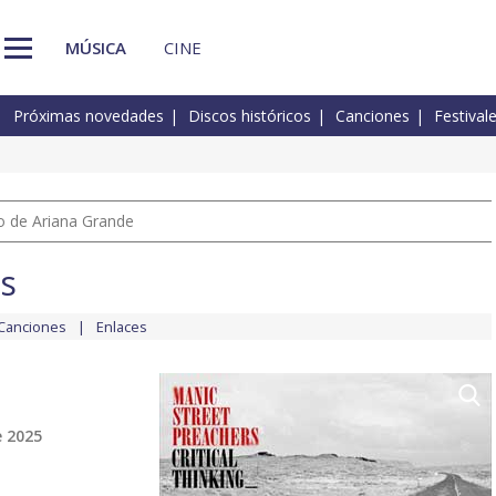
MÚSICA
CINE
Próximas novedades
Discos históricos
Canciones
Festival
io de Ariana Grande
s
Canciones
Enlaces
e 2025