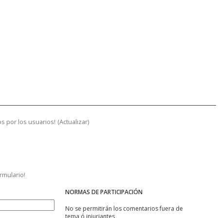
s por los usuarios!
(
Actualizar
)
ormulario!
NORMAS DE PARTICIPACIÓN
No se permitirán los comentarios fuera de
tema ó injuriantes