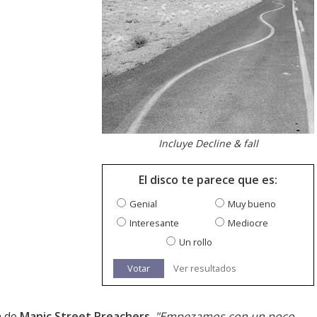
Incluye Decline & fall
El disco te parece que es:
Genial
Muy bueno
Interesante
Mediocre
Un rollo
Votar
Ver resultados
m de
Manic Street Preachers
.
"Empezamos con un poco