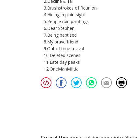
2.Decline & fall
3.Brushstrokes of Reunion
4.Hiding in plain sight
5.People ruin paintings
6.Dear Stephen
7.Being baptised
8.My brave friend
9.Out of time revival
10.Deleted scenes
11.Late day peaks
12.OneManMilitia
Critical thinking
es el decimoquinto álbu