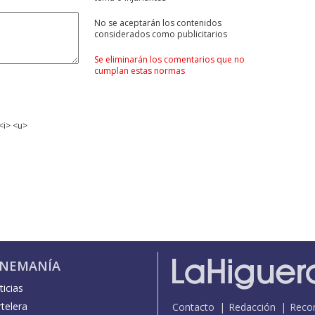
No se aceptarán los contenidos
considerados como publicitarios
Se eliminarán los comentarios que no
cumplan estas normas
<i> <u>
INEMANÍA
icias
telera
Contacto
Redacción
Reco