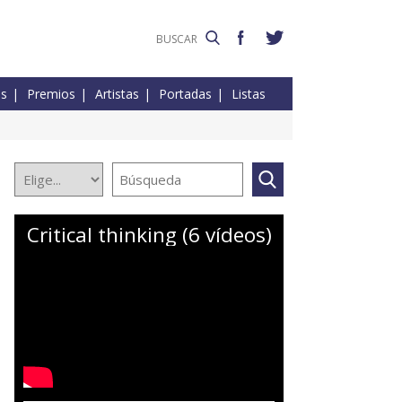
es
Premios
Artistas
Portadas
Listas
Critical thinking (6 vídeos)