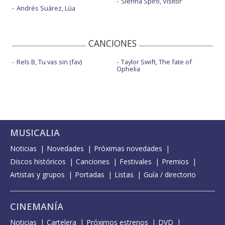
Sienna Spiro, Visitor
Andrés Suárez, Lúa
CANCIONES
Rels B, Tu vas sin (fav)
Taylor Swift, The fate of
Ophelia
MUSICALIA
Noticias
Novedades
Próximas novedades
Discos históricos
Canciones
Festivales
Premios
Artistas y grupos
Portadas
Listas
Guía / directorio
CINEMANÍA
Noticias
Cartelera
Próximos estrenos
DVD