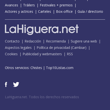
Avances
Tráilers
Festivales + premios
Actores y actrices
Carteles
Box-office
Guía / directorio
Contacto
Redacción
Recomienda
Sugiere una web
Aspectos legales
Política de privacidad
(
Cambiar
)
Cookies
Publicidad y webmasters
RSS
Otros servicios:
Chistes
|
Top10Listas.com
LaHiguera.net. Todos los derechos reservados