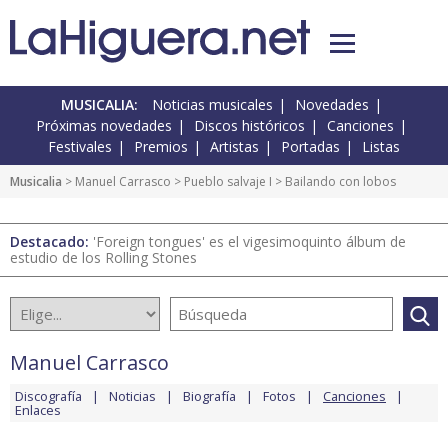
MUSICALIA:
Noticias musicales
Novedades
Próximas novedades
Discos históricos
Canciones
Festivales
Premios
Artistas
Portadas
Listas
Musicalia
>
Manuel Carrasco
>
Pueblo salvaje I
> Bailando con lobos
Destacado:
'Foreign tongues' es el vigesimoquinto álbum de
estudio de los Rolling Stones
Manuel Carrasco
Discografía
Noticias
Biografía
Fotos
Canciones
Enlaces