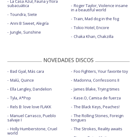
La Casa Azul, Fauna y flora
subacuática
Roger Taylor, Violence insane
in a beautiful world
Toundra, Siete
Train, Mad dog in the fog
Anni B Sweet, Alegría
Tokio Hotel, Encore
Jungle, Sunshine
Chaka Khan, Chakzilla
NOVEDADES DISCOS
Bad Gyal, Más cara
Foo Fighters, Your favorite toy
Malú, Quince
Madonna, Confessions II
Ella Langley, Dandelion
James Blake, Trying times
Tyla, A*Pop
Kase.O, Camisa de fuerza
Rels B: love love FLAKK
The Black Keys, Peaches!
Manuel Carrasco, Pueblo
The Rolling Stones, Foreign
salvaje I
tongues
Holly Humberstone, Cruel
The Strokes, Reality awaits
world