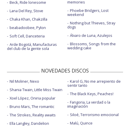
memories
Beck, Ride lonesome
Phoebe Bridgers, Lost
Lana Del Rey, Stove
weekend
Chaka Khan, Chakzilla
Nothing but Thieves, Stray
dogs
beabadoobee, Pylon
Álvaro de Luna, Azulejos
Soft Cell, Danceteria
Blossoms, Songs from the
Arde Bogotá, Manufacturas
wedding cake
del club de la gente sola
NOVEDADES DISCOS
Nil Moliner, Nexo
Karol G, No me arrepiento de
sentir tanto
Shania Twain, Little Miss Twain
The Black Keys, Peaches!
Xoel López, Oniria popular
Fangoria, La verdad o la
imaginación
Bruno Mars, The romantic
Siloé, Terrorismo emocional
The Strokes, Reality awaits
Malú, Quince
Ella Langley, Dandelion