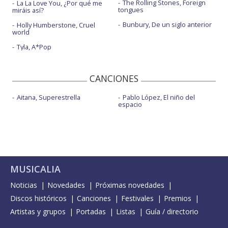
The Rolling Stones, Foreign
La La Love You, ¿Por qué me
tongues
miráis así?
Bunbury, De un siglo anterior
Holly Humberstone, Cruel
world
Tyla, A*Pop
CANCIONES
Aitana, Superestrella
Pablo López, El niño del
espacio
MUSICALIA
Noticias
Novedades
Próximas novedades
Discos históricos
Canciones
Festivales
Premios
Artistas y grupos
Portadas
Listas
Guía / directorio