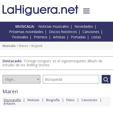
MUSICALIA:
Noticias musicales
Novedades
Próximas novedades
Discos históricos
Canciones
Festivales
Premios
Artistas
Portadas
Listas
Musicalia
>
Maren
> Begixek
Destacado:
'Foreign tongues' es el vigesimoquinto álbum de
estudio de los Rolling Stones
Maren
Discografía
Noticias
Biografía
Fotos
Canciones
Enlaces