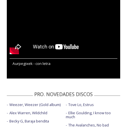
Aurpegixek - con letra
PRO. NOVEDADES DISCOS
Weezer, Weezer (Gold album)
Tove Lo, Estrus
Alex Warren, Wildchild
Ellie Goulding, I know too
much
Becky G, Baraja bendita
The Avalanches, No bad