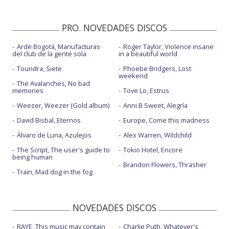
PRO. NOVEDADES DISCOS
Arde Bogotá, Manufacturas
Roger Taylor, Violence insane
del club de la gente sola
in a beautiful world
Toundra, Siete
Phoebe Bridgers, Lost
weekend
The Avalanches, No bad
memories
Tove Lo, Estrus
Weezer, Weezer (Gold album)
Anni B Sweet, Alegría
David Bisbal, Eternos
Europe, Come this madness
Álvaro de Luna, Azulejos
Alex Warren, Wildchild
The Script, The user's guide to
Tokio Hotel, Encore
being human
Brandon Flowers, Thrasher
Train, Mad dog in the fog
NOVEDADES DISCOS
RAYE, This music may contain
Charlie Puth, Whatever's