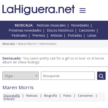
MUSICALIA:
Noticias musicales
Novedades
Próximas novedades
Discos históricos
Canciones
Festivales
Premios
Artistas
Portadas
Listas
Musicalia
>
Maren Morris
> Intermission
Destacado:
'You seem pretty sad for a girl so in love' es el tercer
álbum de Olivia Rodrigo
Maren Morris
Discografía
Noticias
Biografía
Fotos
Canciones
Enlaces