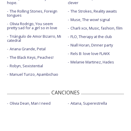
hope.
clever
The Rolling Stones, Foreign
The Strokes, Reality awaits
tongues
Muse, The wow! signal
Olivia Rodrigo, You seem
pretty sad for a girl so in love
Charli xcx, Music, fashion, film
Triángulo de Amor Bizarro, Mi
FLO, Therapy at the club
catedral
Niall Horan, Dinner party
Ariana Grande, Petal
Rels B: love love FLAKK
The Black Keys, Peaches!
Melanie Martinez, Hades
Robyn, Sexistential
Manuel Turizo, Apambichao
CANCIONES
Olivia Dean, Man I need
Aitana, Superestrella