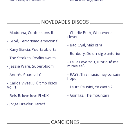
NOVEDADES DISCOS
Madonna, Confessions II
Charlie Puth, Whatever's
clever
Siloé, Terrorismo emocional
Bad Gyal, Más cara
Kany García, Puerta abierta
Bunbury, De un siglo anterior
The Strokes, Reality awaits
La La Love You, ¿Por qué me
miráis así?
Jessie Ware, Superbloom
RAYE, This music may contain
Andrés Suárez, Lúa
hope.
Carlos Vives, El último disco
Laura Pausini, Yo canto 2
Vol. 1
Gorillaz, The mountain
Rels B: love love FLAKK
Jorge Drexler, Taracá
CANCIONES