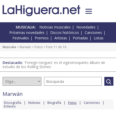
MUSICALIA:
Noticias musicales
Novedades
Próximas novedades
Discos históricos
Canciones
Festivales
Premios
Artistas
Portadas
Listas
Musicalia
>
Marwán
>
Fotos
> Foto 11 de 16
Destacado:
'Foreign tongues' es el vigesimoquinto álbum de
estudio de los Rolling Stones
Marwán
Discografía
Noticias
Biografía
Fotos
Canciones
Enlaces