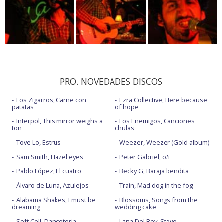
PRO. NOVEDADES DISCOS
Los Zigarros, Carne con
Ezra Collective, Here because
patatas
of hope
Interpol, This mirror weighs a
Los Enemigos, Canciones
ton
chulas
Tove Lo, Estrus
Weezer, Weezer (Gold album)
Sam Smith, Hazel eyes
Peter Gabriel, o/i
Pablo López, El cuatro
Becky G, Baraja bendita
Álvaro de Luna, Azulejos
Train, Mad dog in the fog
Alabama Shakes, I must be
Blossoms, Songs from the
dreaming
wedding cake
Soft Cell, Danceteria
Lana Del Rey, Stove