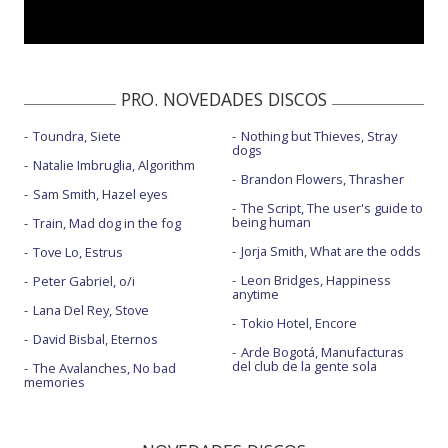
PRO. NOVEDADES DISCOS
Toundra, Siete
Nothing but Thieves, Stray
dogs
Natalie Imbruglia, Algorithm
Brandon Flowers, Thrasher
Sam Smith, Hazel eyes
The Script, The user's guide to
being human
Train, Mad dog in the fog
Jorja Smith, What are the odds
Tove Lo, Estrus
Leon Bridges, Happiness
Peter Gabriel, o/i
anytime
Lana Del Rey, Stove
Tokio Hotel, Encore
David Bisbal, Eternos
Arde Bogotá, Manufacturas
del club de la gente sola
The Avalanches, No bad
memories