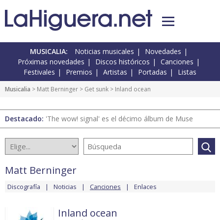
MUSICALIA:
Noticias musicales
Novedades
Próximas novedades
Discos históricos
Canciones
Festivales
Premios
Artistas
Portadas
Listas
Musicalia
>
Matt Berninger
>
Get sunk
> Inland ocean
Destacado:
'The wow! signal' es el décimo álbum de Muse
Matt Berninger
Discografía
Noticias
Canciones
Enlaces
Inland ocean