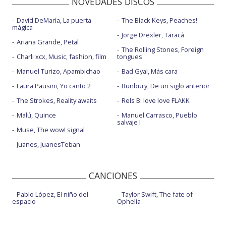
NOVEDADES DISCOS
David DeMaría, La puerta
The Black Keys, Peaches!
mágica
Jorge Drexler, Taracá
Ariana Grande, Petal
The Rolling Stones, Foreign
Charli xcx, Music, fashion, film
tongues
Manuel Turizo, Apambichao
Bad Gyal, Más cara
Laura Pausini, Yo canto 2
Bunbury, De un siglo anterior
The Strokes, Reality awaits
Rels B: love love FLAKK
Malú, Quince
Manuel Carrasco, Pueblo
salvaje I
Muse, The wow! signal
Juanes, JuanesTeban
CANCIONES
Pablo López, El niño del
Taylor Swift, The fate of
espacio
Ophelia