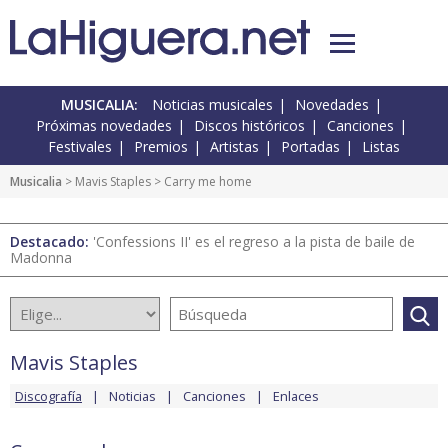
MUSICALIA:
Noticias musicales
Novedades
Próximas novedades
Discos históricos
Canciones
Festivales
Premios
Artistas
Portadas
Listas
Musicalia
>
Mavis Staples
> Carry me home
Destacado:
'Confessions II' es el regreso a la pista de baile de
Madonna
Mavis Staples
Discografía
Noticias
Canciones
Enlaces