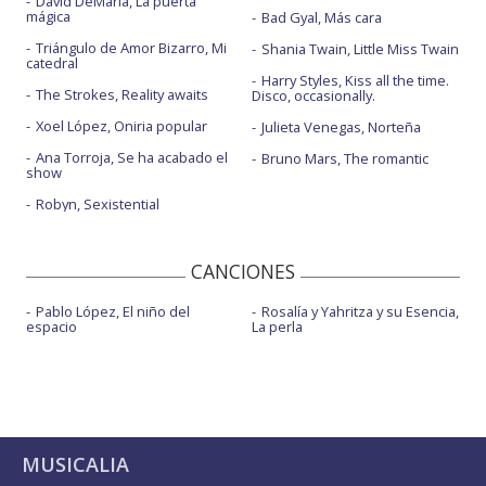
David DeMaría, La puerta
mágica
Bad Gyal, Más cara
Triángulo de Amor Bizarro, Mi
Shania Twain, Little Miss Twain
catedral
Harry Styles, Kiss all the time.
The Strokes, Reality awaits
Disco, occasionally.
Xoel López, Oniria popular
Julieta Venegas, Norteña
Ana Torroja, Se ha acabado el
Bruno Mars, The romantic
show
Robyn, Sexistential
CANCIONES
Pablo López, El niño del
Rosalía y Yahritza y su Esencia,
espacio
La perla
MUSICALIA