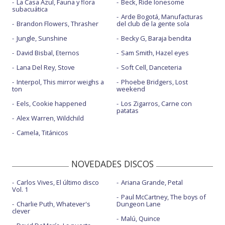
La Casa Azul, Fauna y flora
Beck, Ride lonesome
subacuática
Arde Bogotá, Manufacturas
Brandon Flowers, Thrasher
del club de la gente sola
Jungle, Sunshine
Becky G, Baraja bendita
David Bisbal, Eternos
Sam Smith, Hazel eyes
Lana Del Rey, Stove
Soft Cell, Danceteria
Interpol, This mirror weighs a
Phoebe Bridgers, Lost
ton
weekend
Eels, Cookie happened
Los Zigarros, Carne con
patatas
Alex Warren, Wildchild
Camela, Titánicos
NOVEDADES DISCOS
Carlos Vives, El último disco
Ariana Grande, Petal
Vol. 1
Paul McCartney, The boys of
Charlie Puth, Whatever's
Dungeon Lane
clever
Malú, Quince