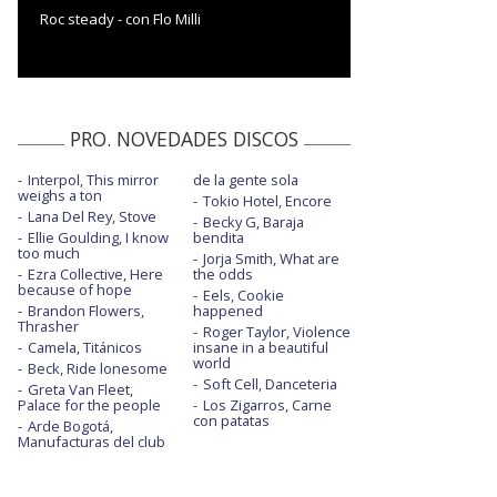
Roc steady - con Flo Milli
PRO. NOVEDADES DISCOS
Interpol, This mirror
de la gente sola
weighs a ton
Tokio Hotel, Encore
Lana Del Rey, Stove
Becky G, Baraja
Ellie Goulding, I know
bendita
too much
Jorja Smith, What are
Ezra Collective, Here
the odds
because of hope
Eels, Cookie
Brandon Flowers,
happened
Thrasher
Roger Taylor, Violence
Camela, Titánicos
insane in a beautiful
world
Beck, Ride lonesome
Soft Cell, Danceteria
Greta Van Fleet,
Palace for the people
Los Zigarros, Carne
con patatas
Arde Bogotá,
Manufacturas del club