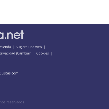
mienda
Sugiere una web
 privacidad
(
Cambiar
)
Cookies
S
0Listas.com
chos reservados