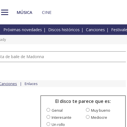
MÚSICA
CINE
Próximas novedades
Discos históricos
Canciones
Festival
eady
pista de baile de Madonna
Canciones
Enlaces
El disco te parece que es:
Genial
Muy bueno
Interesante
Mediocre
Un rollo