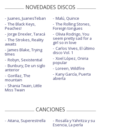
NOVEDADES DISCOS
Juanes, JuanesTeban
Malú, Quince
The Black Keys,
The Rolling Stones,
Peaches!
Foreign tongues
Jorge Drexler, Taracá
Olivia Rodrigo, You
seem pretty sad for a
The Strokes, Reality
girl so in love
awaits
Carlos Vives, El último
James Blake, Trying
disco Vol. 1
times
Xoel López, Oniria
Robyn, Sexistential
popular
Bunbury, De un siglo
Loreen, Wildfire
anterior
Kany García, Puerta
Gorillaz, The
abierta
mountain
Shania Twain, Little
Miss Twain
CANCIONES
Aitana, Superestrella
Rosalía y Yahritza y su
Esencia, La perla