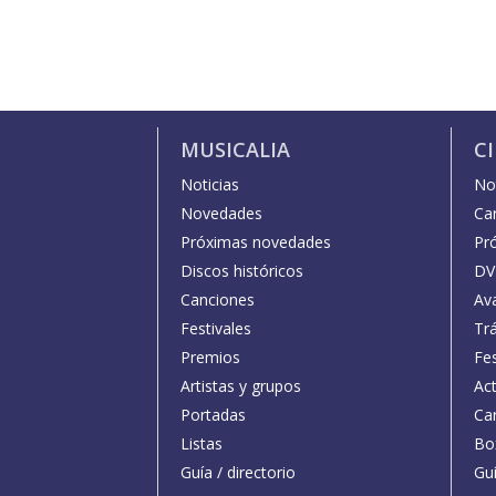
MUSICALIA
C
Noticias
Not
Novedades
Car
Próximas novedades
Pr
Discos históricos
DV
Canciones
Av
Festivales
Trá
Premios
Fe
Artistas y grupos
Act
Portadas
Car
Listas
Bo
Guía / directorio
Guí