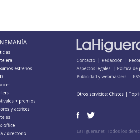
INEMANÍA
icias
telera
Contacto
Redacción
Reco
óximos estrenos
Aspectos legales
Política de
D
Publicidad y webmasters
RS
ances
ilers
Otros servicios:
Chistes
|
Top1
stivales + premios
ores y actrices
teles
x-office
LaHiguera.net. Todos los dere
a / directorio