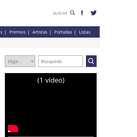
es
Premios
Artistas
Portadas
Listas
(1 vídeo)