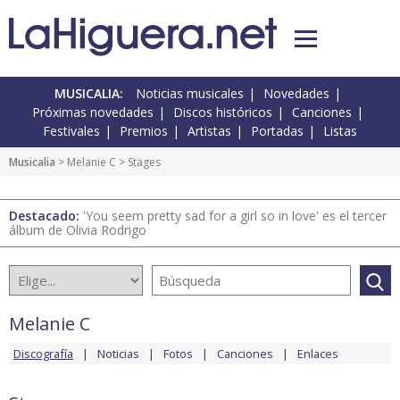
MUSICALIA:
Noticias musicales
Novedades
Próximas novedades
Discos históricos
Canciones
Festivales
Premios
Artistas
Portadas
Listas
Musicalia
>
Melanie C
> Stages
Destacado:
'You seem pretty sad for a girl so in love' es el tercer
álbum de Olivia Rodrigo
Melanie C
Discografía
Noticias
Fotos
Canciones
Enlaces