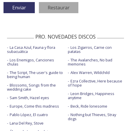
PRO. NOVEDADES DISCOS
La Casa Azul, Fauna y flora
Los Zigarros, Carne con
subacuática
patatas
Los Enemigos, Canciones
The Avalanches, No bad
chulas
memories
The Script, The user's guide to
Alex Warren, Wildchild
being human
Ezra Collective, Here because
Blossoms, Songs from the
of hope
wedding cake
Leon Bridges, Happiness
Sam Smith, Hazel eyes
anytime
Europe, Come this madness
Beck, Ride lonesome
Pablo López, El cuatro
Nothing but Thieves, Stray
dogs
Lana Del Rey, Stove