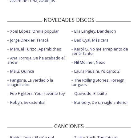
Álvaro de Luna, Azulejos
NOVEDADES DISCOS
Xoel López, Oniria popular
Ella Langley, Dandelion
Jorge Drexler, Taracá
Bad Gyal, Más cara
Manuel Turizo, Apambichao
Karol G, No me arrepiento de
sentir tanto
Ana Torroja, Se ha acabado el
show
Nil Moliner, Nexo
Malú, Quince
Laura Pausini, Yo canto 2
Fangoria, La verdad o la
The Rolling Stones, Foreign
imaginación
tongues
Foo Fighters, Your favorite toy
Quevedo, El baifo
Robyn, Sexistential
Bunbury, De un siglo anterior
CANCIONES
Pablo López, El niño del
Taylor Swift, The fate of