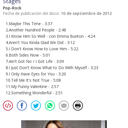
Stages
Pop-Rock
Fecha de publicación del disco:
10 de septiembre de 2012
1.Maybe This Time - 3:37
2.Another Hundred People - 2:48
3.I Know Him So Well - con Emma Bunton - 4:24
4.Aren't You Kinda Glad We Did - 3:12
5.I Don't Know How to Love Him - 5:22
6.Both Sides Now - 5:01
7.Ain't Got No / I Got Life - 3:09
8.I Just Don't Know What to Do With Myself - 3:23
9.I Only Have Eyes for You - 3:20
10.Tell Me It's Not True - 5:08
11.My Funny Valentine - 2:57
12.Something Wonderful - 2:51