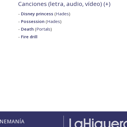
Canciones (letra, audio, vídeo) (
+
)
-
Disney princess
(
Hades
)
-
Possession
(
Hades
)
-
Death
(
Portals
)
-
Fire drill
INEMANÍA