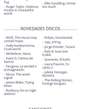
fog
Ellie Goulding, I know
Roger Taylor, Violence
too much
insane in a beautiful
world
NOVEDADES DISCOS
RAYE, This music may
Robyn, Sexistential
contain hope.
Tyla, A*Pop
Holly Humberstone,
Jorge Drexler, Taracá
Cruel world
Rels B: love love
Nil Moliner, Nexo
FLAKK
Kase.O, Camisa de
Quevedo, El baifo
fuerza
Laura Pausini, Yo
Fangoria, La verdad o
canto 2
la imaginación
Julieta Venegas,
Muse, The wow!
Norteña
signal
The Rolling Stones,
James Blake, Trying
Foreign tongues
times
Bunbury, De un siglo
anterior