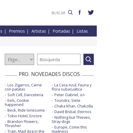
es
Premios
Artistas
Portadas
Listas
PRO. NOVEDADES DISCOS
Los Zigarros, Carne
La Casa Azul, Fauna y
con patatas
flora subacuática
Soft Cell, Danceteria
Peter Gabriel, o/i
Eels, Cookie
Toundra, Siete
happened
Chaka Khan, Chakzilla
Beck, Ride lonesome
David Bisbal, Eternos
Tokio Hotel, Encore
Nothing but Thieves,
Brandon Flowers,
Stray dogs
Thrasher
Europe, Come this
Train, Mad dog in the
madness