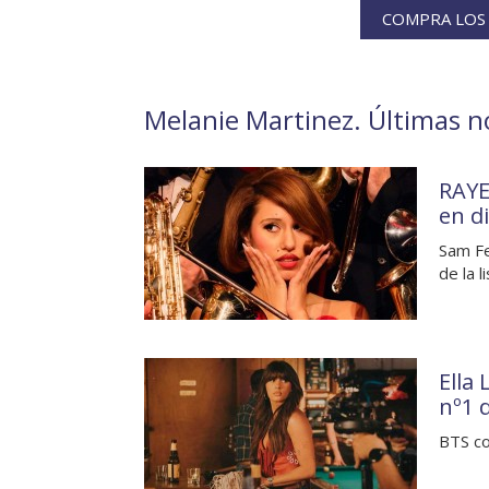
COMPRA LOS 
Melanie Martinez. Últimas no
RAYE
en d
Sam Fe
de la l
Ella
nº1 
BTS con