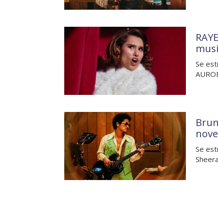
RAYE
musi
Se est
AURORA
Brun
nove
Se est
Sheera