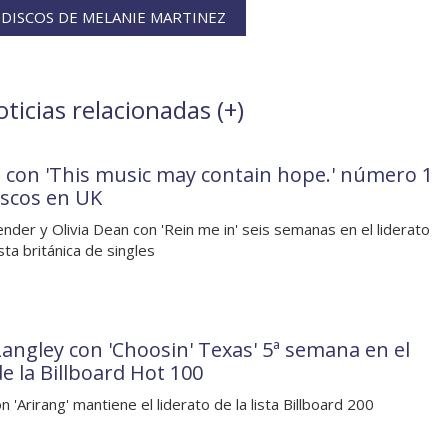
DISCOS DE MELANIE MARTINEZ
ticias relacionadas (
+
)
 con 'This music may contain hope.' número 1
iscos en UK
nder y Olivia Dean con 'Rein me in' seis semanas en el liderato
ista británica de singles
 Langley con 'Choosin' Texas' 5ª semana en el
de la Billboard Hot 100
 'Arirang' mantiene el liderato de la lista Billboard 200