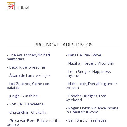
Oficial
PRO. NOVEDADES DISCOS
The Avalanches, No bad
Lana Del Rey, Stove
memories
Natalie Imbruglia, Algorithm
Beck, Ride lonesome
Leon Bridges, Happiness
Álvaro de Luna, Azulejos
anytime
Los Zigarros, Carne con
Nickelback, Everything under
patatas
the sun
Jungle, Sunshine
Phoebe Bridgers, Lost
weekend
Soft Cell, Danceteria
Roger Taylor, Violence insane
in a beautiful world
Chaka Khan, Chakzilla
Sam Smith, Hazel eyes
Greta Van Fleet, Palace for the
people