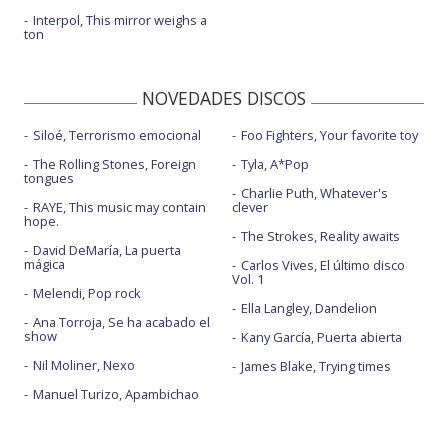
Interpol, This mirror weighs a
ton
NOVEDADES DISCOS
Siloé, Terrorismo emocional
Foo Fighters, Your favorite toy
The Rolling Stones, Foreign
Tyla, A*Pop
tongues
Charlie Puth, Whatever's
RAYE, This music may contain
clever
hope.
The Strokes, Reality awaits
David DeMaría, La puerta
mágica
Carlos Vives, El último disco
Vol. 1
Melendi, Pop rock
Ella Langley, Dandelion
Ana Torroja, Se ha acabado el
show
Kany García, Puerta abierta
Nil Moliner, Nexo
James Blake, Trying times
Manuel Turizo, Apambichao