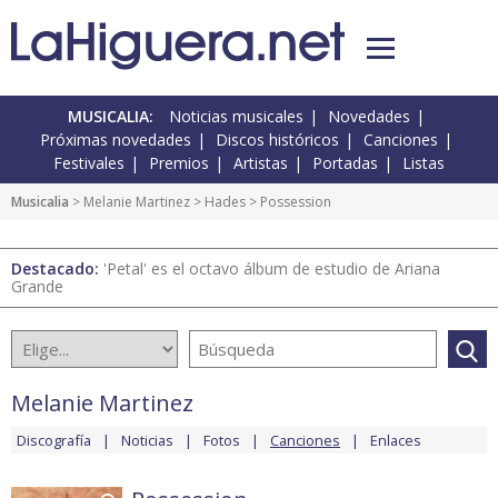
MUSICALIA:
Noticias musicales
Novedades
Próximas novedades
Discos históricos
Canciones
Festivales
Premios
Artistas
Portadas
Listas
Musicalia
>
Melanie Martinez
>
Hades
> Possession
Destacado:
'Petal' es el octavo álbum de estudio de Ariana
Grande
Melanie Martinez
Discografía
Noticias
Fotos
Canciones
Enlaces