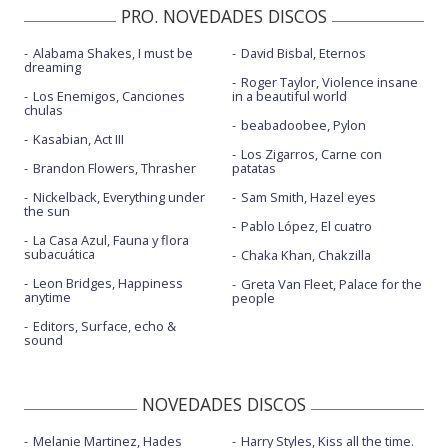
PRO. NOVEDADES DISCOS
Alabama Shakes, I must be
David Bisbal, Eternos
dreaming
Roger Taylor, Violence insane
Los Enemigos, Canciones
in a beautiful world
chulas
beabadoobee, Pylon
Kasabian, Act III
Los Zigarros, Carne con
Brandon Flowers, Thrasher
patatas
Nickelback, Everything under
Sam Smith, Hazel eyes
the sun
Pablo López, El cuatro
La Casa Azul, Fauna y flora
subacuática
Chaka Khan, Chakzilla
Leon Bridges, Happiness
Greta Van Fleet, Palace for the
anytime
people
Editors, Surface, echo &
sound
NOVEDADES DISCOS
Melanie Martinez, Hades
Harry Styles, Kiss all the time.