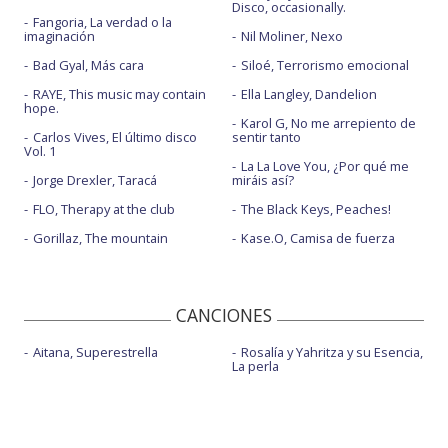
Disco, occasionally.
Fangoria, La verdad o la
imaginación
Nil Moliner, Nexo
Bad Gyal, Más cara
Siloé, Terrorismo emocional
RAYE, This music may contain
Ella Langley, Dandelion
hope.
Karol G, No me arrepiento de
Carlos Vives, El último disco
sentir tanto
Vol. 1
La La Love You, ¿Por qué me
Jorge Drexler, Taracá
miráis así?
FLO, Therapy at the club
The Black Keys, Peaches!
Gorillaz, The mountain
Kase.O, Camisa de fuerza
CANCIONES
Aitana, Superestrella
Rosalía y Yahritza y su Esencia,
La perla