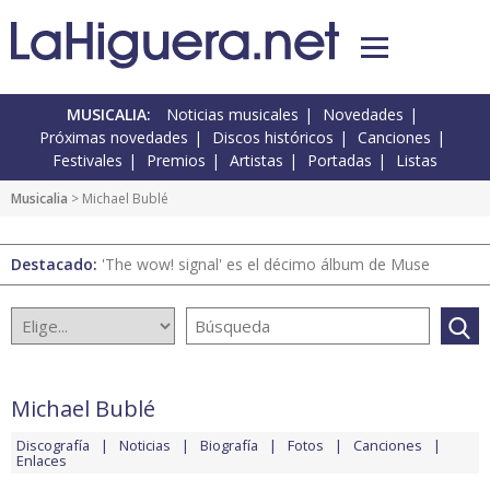
MUSICALIA:
Noticias musicales
Novedades
Próximas novedades
Discos históricos
Canciones
Festivales
Premios
Artistas
Portadas
Listas
Musicalia
> Michael Bublé
Destacado:
'The wow! signal' es el décimo álbum de Muse
Michael Bublé
Discografía
Noticias
Biografía
Fotos
Canciones
Enlaces