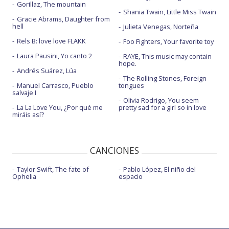
Gorillaz, The mountain
Shania Twain, Little Miss Twain
Gracie Abrams, Daughter from
hell
Julieta Venegas, Norteña
Rels B: love love FLAKK
Foo Fighters, Your favorite toy
Laura Pausini, Yo canto 2
RAYE, This music may contain
hope.
Andrés Suárez, Lúa
The Rolling Stones, Foreign
Manuel Carrasco, Pueblo
tongues
salvaje I
Olivia Rodrigo, You seem
La La Love You, ¿Por qué me
pretty sad for a girl so in love
miráis así?
CANCIONES
Taylor Swift, The fate of
Pablo López, El niño del
Ophelia
espacio