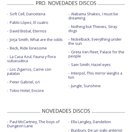
PRO. NOVEDADES DISCOS
Soft Cell, Danceteria
Alabama Shakes, I must be
dreaming
Pablo López, El cuatro
Nothing but Thieves, Stray
dogs
David Bisbal, Eternos
Nickelback, Everything under
Jorja Smith, What are the odds
the sun
Beck, Ride lonesome
Greta Van Fleet, Palace for the
people
La Casa Azul, Fauna y flora
subacuática
Sam Smith, Hazel eyes
Los Zigarros, Carne con
Interpol, This mirror weighs a
patatas
ton
Peter Gabriel, o/i
Jungle, Sunshine
Tokio Hotel, Encore
NOVEDADES DISCOS
Paul McCartney, The boys of
Ella Langley, Dandelion
Dungeon Lane
Bunbury, De un siglo anterior