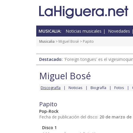
MUSICALIA:
Noticias musicales
Novedades
Musicalia
>
Miguel Bosé
> Papito
Destacado:
'Foreign tongues' es el vigesimoqui
Miguel Bosé
Discografía
Noticias
Biografía
Fotos
Papito
Pop-Rock
Fecha de publicación del disco:
20 de marzo de
Disco 1