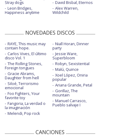
Stray dogs
David Bisbal, Eternos
Leon Bridges,
Alex Warren,
Happiness anytime
Wildchild
NOVEDADES DISCOS
RAYE, This music may
Niall Horan, Dinner
contain hope.
party
Carlos Vives, El último
Jessie Ware,
disco Vol. 1
Superbloom
The Rolling Stones,
Robyn, Sexistential
Foreign tongues
Malú, Quince
Gracie Abrams,
Xoel López, Oniria
Daughter from hell
popular
Siloé, Terrorismo
Ariana Grande, Petal
emocional
Gorillaz, The
Foo Fighters, Your
mountain
favorite toy
Manuel Carrasco,
Fangoria, La verdad o
Pueblo salvaje I
la imaginación
Melendi, Pop rock
CANCIONES