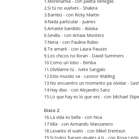
1.Morenamía - con Julieta Venegas
2.Si tú no vuelves - Shakira
3.Bambú - con Ricky Martin
4.Nada particular - Juanes
5.Amante bandido - Alaska
6.Sevilla - con Amaia Montero
7.Nena - con Paulina Rubio
8.Te amaré - con Laura Pausini
9.Los chicos no lloran - David Summers
10.Como un lobo - Bimba
11.Olvídame tú - Ivete Sangalo
12.Este mundo va - Leonor Watling
13.No encuentro un momento pa olvidar - Sas
14.Hay días - con Alejandro Sanz
15.Lo que hay es lo que ves - con Michael Stip
Disco 2
16.La vida es bella - con Noa
17.Mía - con Armando Manzanero
18.Levanto el vuelo - con Mikel Erentxun
19.Si todos fuesen iguales a ti - con Rosa León