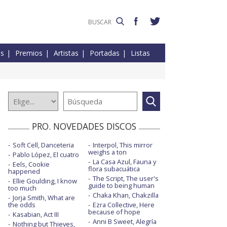
es
Premios
Artistas
Portadas
Listas
PRO. NOVEDADES DISCOS
Soft Cell, Danceteria
Interpol, This mirror
weighs a ton
Pablo López, El cuatro
La Casa Azul, Fauna y
Eels, Cookie
flora subacuática
happened
The Script, The user's
Ellie Goulding, I know
guide to being human
too much
Chaka Khan, Chakzilla
Jorja Smith, What are
the odds
Ezra Collective, Here
because of hope
Kasabian, Act III
Anni B Sweet, Alegría
Nothing but Thieves,