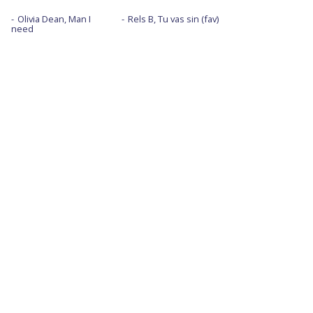
Olivia Dean, Man I
Rels B, Tu vas sin (fav)
need