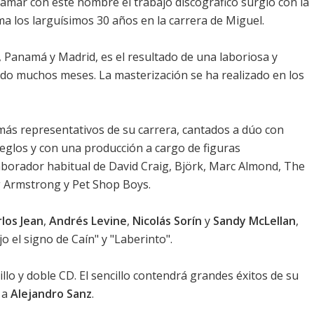
llamar con este nombre el trabajo discográfico surgió con la
a los larguísimos 30 años en la carrera de Miguel.
 Panamá y Madrid, es el resultado de una laboriosa y
o muchos meses. La masterización se ha realizado en los
más representativos de su carrera, cantados a dúo con
glos y con una producción a cargo de figuras
laborador habitual de David Craig, Björk, Marc Almond, The
g Armstrong y Pet Shop Boys.
rlos Jean
,
Andrés Levine
,
Nicolás Sorín
y
Sandy McLellan
,
o el signo de Caín" y "Laberinto".
illo y doble CD. El sencillo contendrá grandes éxitos de su
o a
Alejandro Sanz
.