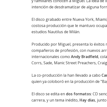
y familiares conocen a Miguel. La idea de 
intención de desdramatizar de alguna form
El disco grabado entre Nueva York, Miami,
costosa producción que le mantuvo ocupad
estudios Nautilus de Milán.
Producido por Miguel, presenta lo éxitos 
compañeros de profesión, con nuevos arre
internacionales como
Andy Bradfield
, co
Corrs, Sade, Manic Street Preachers, Crai
La co-producción la han llevado a cabo
Ca
quien ya coloboró en la producción de "Baj
El disco se edita en
dos formatos
: CD senc
carrera, y un tema inédito,
Hay días
, junt