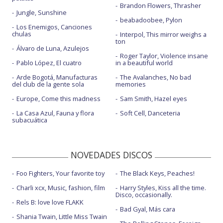
Brandon Flowers, Thrasher
Jungle, Sunshine
beabadoobee, Pylon
Los Enemigos, Canciones
chulas
Interpol, This mirror weighs a
ton
Álvaro de Luna, Azulejos
Roger Taylor, Violence insane
Pablo López, El cuatro
in a beautiful world
Arde Bogotá, Manufacturas
The Avalanches, No bad
del club de la gente sola
memories
Europe, Come this madness
Sam Smith, Hazel eyes
La Casa Azul, Fauna y flora
Soft Cell, Danceteria
subacuática
NOVEDADES DISCOS
Foo Fighters, Your favorite toy
The Black Keys, Peaches!
Charli xcx, Music, fashion, film
Harry Styles, Kiss all the time.
Disco, occasionally.
Rels B: love love FLAKK
Bad Gyal, Más cara
Shania Twain, Little Miss Twain