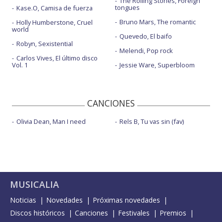
The Rolling Stones, Foreign
tongues
Kase.O, Camisa de fuerza
Bruno Mars, The romantic
Holly Humberstone, Cruel
world
Quevedo, El baifo
Robyn, Sexistential
Melendi, Pop rock
Carlos Vives, El último disco
Vol. 1
Jessie Ware, Superbloom
CANCIONES
Olivia Dean, Man I need
Rels B, Tu vas sin (fav)
MUSICALIA
Noticias
Novedades
Próximas novedades
Discos históricos
Canciones
Festivales
Premios