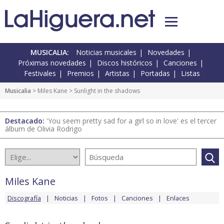
MUSICALIA:
Noticias musicales
Novedades
Próximas novedades
Discos históricos
Canciones
Festivales
Premios
Artistas
Portadas
Listas
Musicalia
>
Miles Kane
> Sunlight in the shadows
Destacado:
'You seem pretty sad for a girl so in love' es el tercer
álbum de Olivia Rodrigo
Miles Kane
Discografía
Noticias
Fotos
Canciones
Enlaces