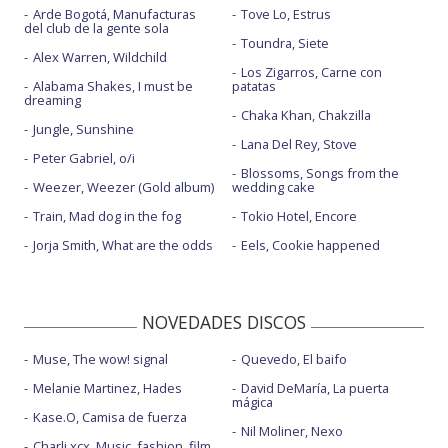
Arde Bogotá, Manufacturas
Tove Lo, Estrus
del club de la gente sola
Toundra, Siete
Alex Warren, Wildchild
Los Zigarros, Carne con
Alabama Shakes, I must be
patatas
dreaming
Chaka Khan, Chakzilla
Jungle, Sunshine
Lana Del Rey, Stove
Peter Gabriel, o/i
Blossoms, Songs from the
Weezer, Weezer (Gold album)
wedding cake
Train, Mad dog in the fog
Tokio Hotel, Encore
Jorja Smith, What are the odds
Eels, Cookie happened
NOVEDADES DISCOS
Muse, The wow! signal
Quevedo, El baifo
Melanie Martinez, Hades
David DeMaría, La puerta
mágica
Kase.O, Camisa de fuerza
Nil Moliner, Nexo
Charli xcx, Music, fashion, film