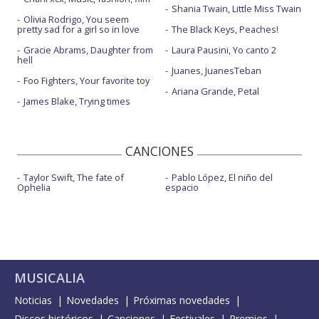
Shania Twain, Little Miss Twain
Olivia Rodrigo, You seem
pretty sad for a girl so in love
The Black Keys, Peaches!
Gracie Abrams, Daughter from
Laura Pausini, Yo canto 2
hell
Juanes, JuanesTeban
Foo Fighters, Your favorite toy
Ariana Grande, Petal
James Blake, Trying times
CANCIONES
Taylor Swift, The fate of
Pablo López, El niño del
Ophelia
espacio
MUSICALIA
Noticias
Novedades
Próximas novedades
Discos históricos
Canciones
Festivales
Premios