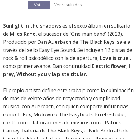
Votar
Ver resultados
Sunlight in the shadows
es el sexto álbum en solitario
de
Miles Kane
, el sucesor de '
One man band
' (2023).
Producido por
Dan Auerbach
de The Black Keys, sale a
través del sello Easy Eye Sound. Se incluyen 12 pistas de
rock & roll psicodélico con la de apertura,
Love is cruel
,
como primer avance. Dan continuidad
Electric flower
,
I
pray
,
Without you
y la
pista titular
.
El propio artista define este trabajo como la culminación
de más de veinte años de trayectoria y complicidad
musical con Auerbach, con quien comparte influencias
como T. Rex, Motown o The Easybeats. En el estudio,
contó con colaboraciones de músicos como Patrick
Carney, batería de The Black Keys, o Nick Bockrath de
Cage The Elephant, dando forma a un álbum que, en