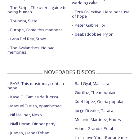
wedding cake
The Script, The user's guide to
being human
Ezra Collective, Here because
of hope
Toundra, Siete
Peter Gabriel, o/i
Europe, Come this madness
beabadoobee, Pylon
Lana Del Rey, Stove
The Avalanches, No bad
memories
NOVEDADES DISCOS
RAYE, This music may contain
Bad Gyal, Más cara
hope.
Gorillaz, The mountain
Kase.O, Camisa de fuerza
Xoel López, Oniria popular
Manuel Turizo, Apambichao
Jorge Drexler, Taracá
Nil Moliner, Nexo
Melanie Martinez, Hades
Niall Horan, Dinner party
Ariana Grande, Petal
Juanes, JuanesTeban
La La Love You, ¿Por qué me