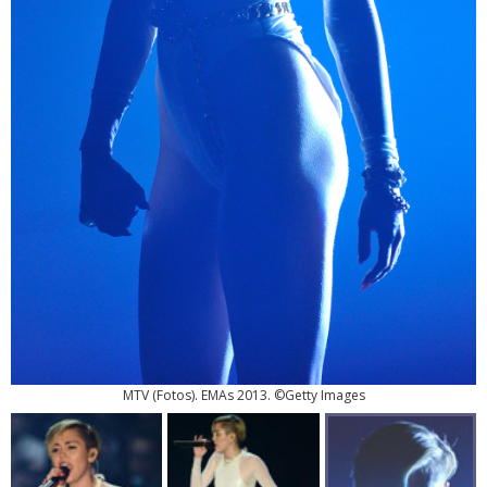
MTV
(
Fotos
). EMAs 2013. ©Getty Images