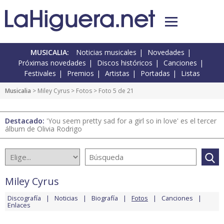
MUSICALIA:
Noticias musicales
Novedades
Próximas novedades
Discos históricos
Canciones
Festivales
Premios
Artistas
Portadas
Listas
Musicalia
>
Miley Cyrus
>
Fotos
> Foto 5 de 21
Destacado:
'You seem pretty sad for a girl so in love' es el tercer
álbum de Olivia Rodrigo
Miley Cyrus
Discografía
Noticias
Biografía
Fotos
Canciones
Enlaces