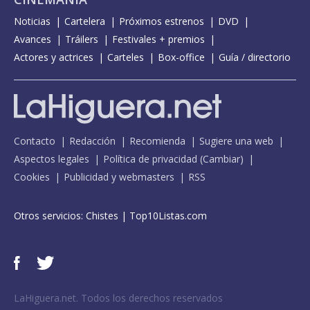
Noticias
Cartelera
Próximos estrenos
DVD
Avances
Tráilers
Festivales + premios
Actores y actrices
Carteles
Box-office
Guía / directorio
Contacto
Redacción
Recomienda
Sugiere una web
Aspectos legales
Política de privacidad
(
Cambiar
)
Cookies
Publicidad y webmasters
RSS
Otros servicios:
Chistes
|
Top10Listas.com
LaHiguera.net. Todos los derechos reservados