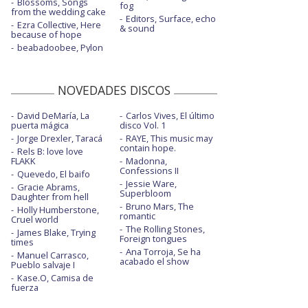
Blossoms, Songs
fog
from the wedding cake
Editors, Surface, echo
Ezra Collective, Here
& sound
because of hope
beabadoobee, Pylon
NOVEDADES DISCOS
David DeMaría, La
Carlos Vives, El último
puerta mágica
disco Vol. 1
Jorge Drexler, Taracá
RAYE, This music may
contain hope.
Rels B: love love
FLAKK
Madonna,
Confessions II
Quevedo, El baifo
Jessie Ware,
Gracie Abrams,
Superbloom
Daughter from hell
Bruno Mars, The
Holly Humberstone,
romantic
Cruel world
The Rolling Stones,
James Blake, Trying
Foreign tongues
times
Ana Torroja, Se ha
Manuel Carrasco,
acabado el show
Pueblo salvaje I
Kase.O, Camisa de
fuerza