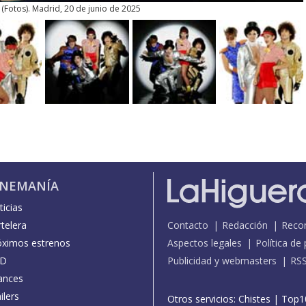
(
Fotos
). Madrid, 20 de junio de 2025
INEMANÍA
icias
telera
Contacto
Redacción
Reco
óximos estrenos
Aspectos legales
Política de
D
Publicidad y webmasters
RS
ances
ilers
Otros servicios:
Chistes
|
Top1