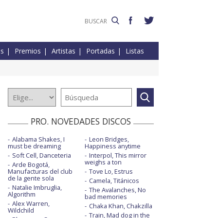
es
Premios
Artistas
Portadas
Listas
PRO. NOVEDADES DISCOS
Alabama Shakes, I
Leon Bridges,
must be dreaming
Happiness anytime
Soft Cell, Danceteria
Interpol, This mirror
weighs a ton
Arde Bogotá,
Manufacturas del club
Tove Lo, Estrus
de la gente sola
Camela, Titánicos
Natalie Imbruglia,
The Avalanches, No
Algorithm
bad memories
Alex Warren,
Chaka Khan, Chakzilla
Wildchild
Train, Mad dog in the