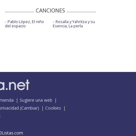
CANCIONES
Pablo López, El niño
Rosalía y Yahritza y su
del espacio
Esencia, La perla
mienda
Sugiere una web
 privacidad
(
Cambiar
)
Cookies
S
0Listas.com