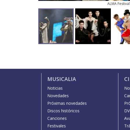
ALMA Festival
MUSICALIA
C
Noticias
Not
Novedades
Car
Próximas novedades
Pr
Discos históricos
DV
Canciones
Av
Festivales
Trá