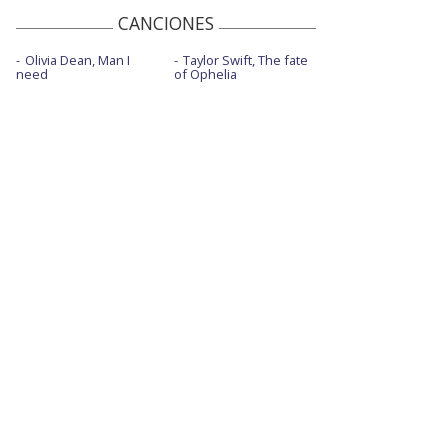
CANCIONES
Olivia Dean, Man I
Taylor Swift, The fate
need
of Ophelia