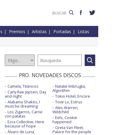
es
Premios
Artistas
Portadas
Listas
PRO. NOVEDADES DISCOS
Camela, Titánicos
Natalie Imbruglia,
Algorithm
Carly Rae Jepsen, Day
and night
Tokio Hotel, Encore
Alabama Shakes, I
Tove Lo, Estrus
must be dreaming
Alex Warren,
Los Zigarros, Carne
Wildchild
con patatas
Eels, Cookie
Ezra Collective, Here
happened
because of hope
Greta Van Fleet,
Álvaro de Luna,
Palace for the people