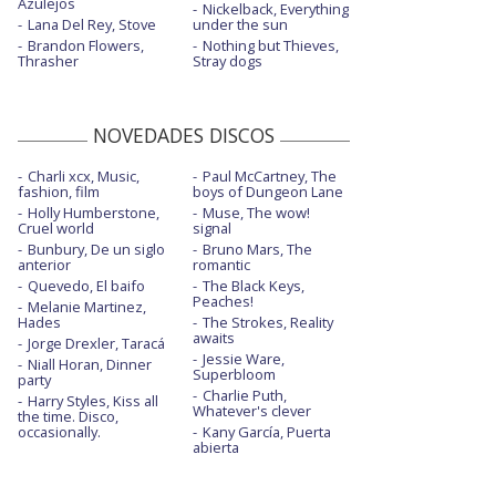
Azulejos
Nickelback, Everything
Lana Del Rey, Stove
under the sun
Brandon Flowers,
Nothing but Thieves,
Thrasher
Stray dogs
NOVEDADES DISCOS
Charli xcx, Music,
Paul McCartney, The
fashion, film
boys of Dungeon Lane
Holly Humberstone,
Muse, The wow!
Cruel world
signal
Bunbury, De un siglo
Bruno Mars, The
anterior
romantic
Quevedo, El baifo
The Black Keys,
Peaches!
Melanie Martinez,
Hades
The Strokes, Reality
awaits
Jorge Drexler, Taracá
Jessie Ware,
Niall Horan, Dinner
Superbloom
party
Charlie Puth,
Harry Styles, Kiss all
Whatever's clever
the time. Disco,
occasionally.
Kany García, Puerta
abierta