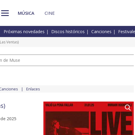
MÚSICA
CINE
Próximas novedades
Discos históricos
Canciones
Festival
 Las Ventas)
um de Muse
Canciones
Enlaces
as)
 de 2025