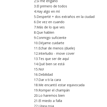
2.Si me engaño
3.El primero de todos
4.Hay algo en mí
5.Desperté + dos extraños en la ciudad
6.De vez en cuando
7.Más de lo que ves
8.Que hablen
9.Conmigo suficiente
10.Déjame cuidarte
11.Echar de menos (duele)
12.Interludio - move cover
13.Tes que ser de aquí
14.Qué bien se está
15.No!
16.Debilidad
17.Dar x ti la cara
18.Me encantó estar equivocada
19.Romper el champán
20.Lo haremos bien
21.El miedo a falla
22.Línea roja