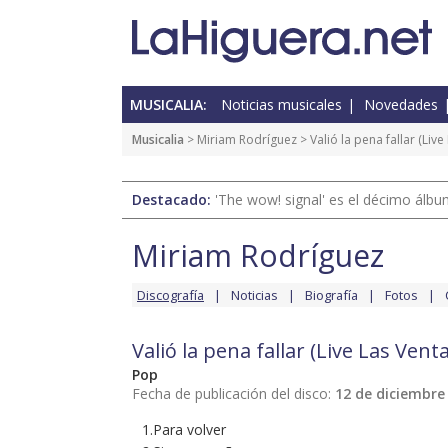
MUSICALIA:
Noticias musicales
Novedades
Musicalia
>
Miriam Rodríguez
> Valió la pena fallar (Live
Destacado:
'The wow! signal' es el décimo álb
Miriam Rodríguez
Discografía
Noticias
Biografía
Fotos
Valió la pena fallar (Live Las Vent
Pop
Fecha de publicación del disco:
12 de diciembre
1.Para volver