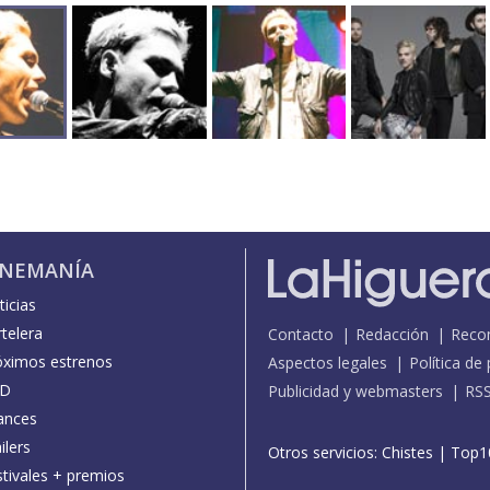
INEMANÍA
icias
telera
Contacto
Redacción
Reco
óximos estrenos
Aspectos legales
Política de
D
Publicidad y webmasters
RS
ances
ilers
Otros servicios:
Chistes
|
Top1
stivales + premios