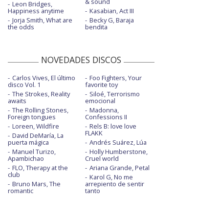
& sound
Leon Bridges,
Happiness anytime
Kasabian, Act III
Jorja Smith, What are
Becky G, Baraja
the odds
bendita
NOVEDADES DISCOS
Carlos Vives, El último
Foo Fighters, Your
disco Vol. 1
favorite toy
The Strokes, Reality
Siloé, Terrorismo
awaits
emocional
The Rolling Stones,
Madonna,
Foreign tongues
Confessions II
Loreen, Wildfire
Rels B: love love
FLAKK
David DeMaría, La
puerta mágica
Andrés Suárez, Lúa
Manuel Turizo,
Holly Humberstone,
Apambichao
Cruel world
FLO, Therapy at the
Ariana Grande, Petal
club
Karol G, No me
Bruno Mars, The
arrepiento de sentir
romantic
tanto