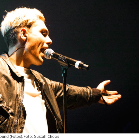
Sound
(
Fotos
). Foto: Gustaff Choos