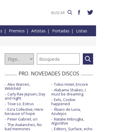
es
Premios
Artistas
Portadas
Listas
PRO. NOVEDADES DISCOS
Alex Warren,
Tokio Hotel, Encore
Wildchild
Alabama Shakes, I
Carly Rae Jepsen, Day
must be dreaming
and night
Eels, Cookie
Tove Lo, Estrus
happened
Ezra Collective, Here
Álvaro de Luna,
because of hope
Azulejos
Peter Gabriel, o/i
Natalie Imbruglia,
Algorithm
The Avalanches, No
bad memories
Editors, Surface, echo