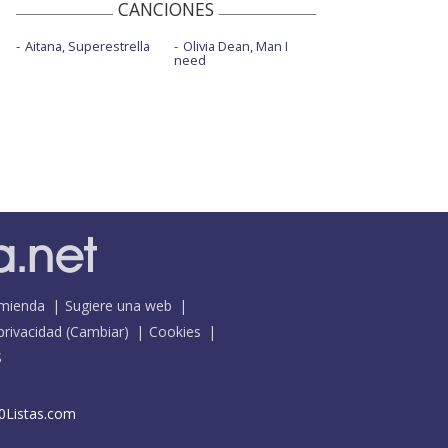
CANCIONES
Aitana, Superestrella
Olivia Dean, Man I
need
mienda
Sugiere una web
 privacidad
(
Cambiar
)
Cookies
S
0Listas.com