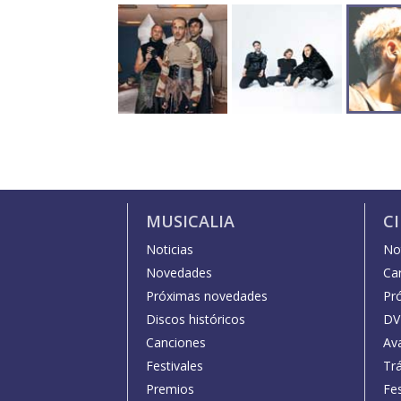
MUSICALIA
C
Noticias
Not
Novedades
Car
Próximas novedades
Pr
Discos históricos
DV
Canciones
Av
Festivales
Trá
Premios
Fe