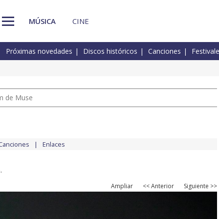
MÚSICA
CINE
Próximas novedades
Discos históricos
Canciones
Festival
um de Muse
Canciones
Enlaces
.
Ampliar
<< Anterior
Siguiente >>