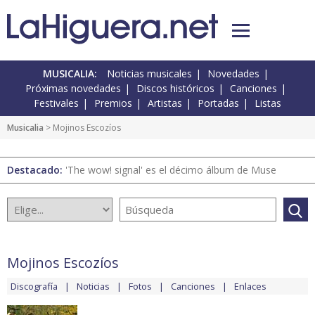
MUSICALIA:
Noticias musicales
Novedades
Próximas novedades
Discos históricos
Canciones
Festivales
Premios
Artistas
Portadas
Listas
Musicalia
> Mojinos Escozíos
Destacado:
'The wow! signal' es el décimo álbum de Muse
Mojinos Escozíos
Discografía
Noticias
Fotos
Canciones
Enlaces