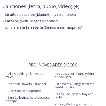
Canciones (letra, audio, vídeo) (
+
)
-
20 años escozíos
(
Maduritos y resultones
)
-
Caroline
(
Selfi, bragas y rocanró
)
-
Un día en la ferretería
(
Semos unos máquinas
)
PRO. NOVEDADES DISCOS
Ellie Goulding, I know too
La Casa Azul, Fauna y flora
much
subacuática
Brandon Flowers, Thrasher
Blossoms, Songs from the
wedding cake
Eels, Cookie happened
Carly Rae Jepsen, Day and
night
Ezra Collective, Here because
of hope
Train, Mad dog in the fog