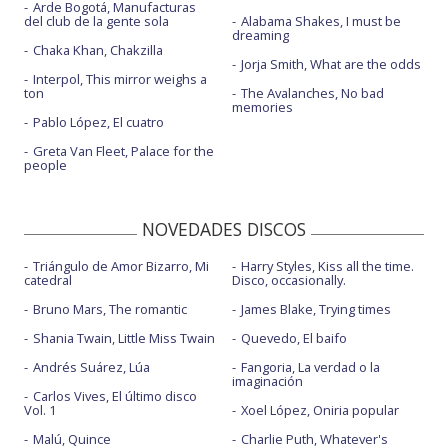
Arde Bogotá, Manufacturas
del club de la gente sola
Alabama Shakes, I must be
dreaming
Chaka Khan, Chakzilla
Jorja Smith, What are the odds
Interpol, This mirror weighs a
ton
The Avalanches, No bad
memories
Pablo López, El cuatro
Greta Van Fleet, Palace for the
people
NOVEDADES DISCOS
Triángulo de Amor Bizarro, Mi
Harry Styles, Kiss all the time.
catedral
Disco, occasionally.
Bruno Mars, The romantic
James Blake, Trying times
Shania Twain, Little Miss Twain
Quevedo, El baifo
Andrés Suárez, Lúa
Fangoria, La verdad o la
imaginación
Carlos Vives, El último disco
Vol. 1
Xoel López, Oniria popular
Malú, Quince
Charlie Puth, Whatever's