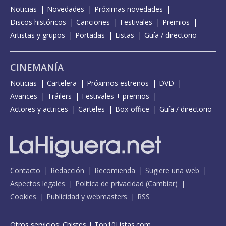
Noticias
Novedades
Próximas novedades
Discos históricos
Canciones
Festivales
Premios
Artistas y grupos
Portadas
Listas
Guía / directorio
CINEMANÍA
Noticias
Cartelera
Próximos estrenos
DVD
Avances
Tráilers
Festivales + premios
Actores y actrices
Carteles
Box-office
Guía / directorio
Contacto
Redacción
Recomienda
Sugiere una web
Aspectos legales
Política de privacidad
(
Cambiar
)
Cookies
Publicidad y webmasters
RSS
Otros servicios:
Chistes
|
Top10Listas.com