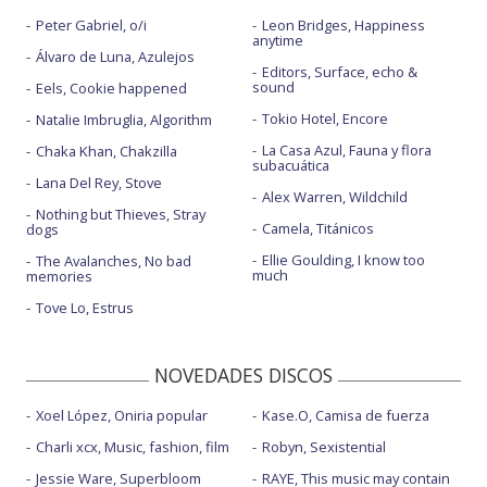
Peter Gabriel, o/i
Leon Bridges, Happiness
anytime
Álvaro de Luna, Azulejos
Editors, Surface, echo &
sound
Eels, Cookie happened
Tokio Hotel, Encore
Natalie Imbruglia, Algorithm
La Casa Azul, Fauna y flora
Chaka Khan, Chakzilla
subacuática
Lana Del Rey, Stove
Alex Warren, Wildchild
Nothing but Thieves, Stray
Camela, Titánicos
dogs
Ellie Goulding, I know too
The Avalanches, No bad
much
memories
Tove Lo, Estrus
NOVEDADES DISCOS
Xoel López, Oniria popular
Kase.O, Camisa de fuerza
Charli xcx, Music, fashion, film
Robyn, Sexistential
Jessie Ware, Superbloom
RAYE, This music may contain