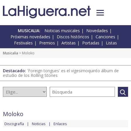
MUSICALIA:
Noticias musicales
Novedades
Próximas novedades
Discos históricos
Canciones
Festivales
Premios
Artistas
Portadas
Listas
Musicalia
> Moloko
Destacado:
'Foreign tongues' es el vigesimoquinto álbum de
estudio de los Rolling Stones
Moloko
Discografía
Noticias
Enlaces