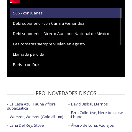
506 - con Juanes
Debí suponerlo - con Camila Fernández
Debí suponerlo - Directo Auditorio Nacional de México
Las cometas siempre vuelan en agosto
Llamada perdida
París - con Duki
Salir con vida - con Feid
Valen más
PRO. NOVEDADES DISCOS
Valen más - Live Vevo
La Casa Azul, Fauna y flora
David Bisbal, Eternos
subacuática
Ezra Collective, Here because
Weezer, Weezer (Gold album)
of hope
Lana Del Rey, Stove
Álvaro de Luna, Azulejos