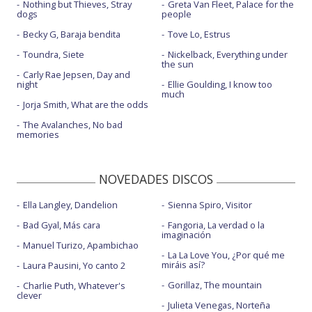
Nothing but Thieves, Stray
Greta Van Fleet, Palace for the
dogs
people
Becky G, Baraja bendita
Tove Lo, Estrus
Toundra, Siete
Nickelback, Everything under
the sun
Carly Rae Jepsen, Day and
night
Ellie Goulding, I know too
much
Jorja Smith, What are the odds
The Avalanches, No bad
memories
NOVEDADES DISCOS
Ella Langley, Dandelion
Sienna Spiro, Visitor
Bad Gyal, Más cara
Fangoria, La verdad o la
imaginación
Manuel Turizo, Apambichao
La La Love You, ¿Por qué me
miráis así?
Laura Pausini, Yo canto 2
Gorillaz, The mountain
Charlie Puth, Whatever's
clever
Julieta Venegas, Norteña