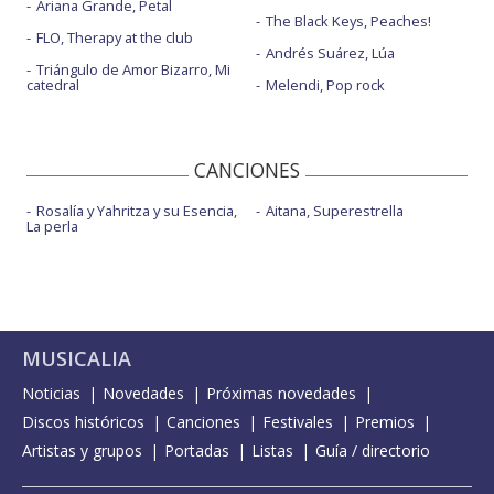
Ariana Grande, Petal
The Black Keys, Peaches!
FLO, Therapy at the club
Andrés Suárez, Lúa
Triángulo de Amor Bizarro, Mi
catedral
Melendi, Pop rock
CANCIONES
Rosalía y Yahritza y su Esencia,
Aitana, Superestrella
La perla
MUSICALIA
Noticias
Novedades
Próximas novedades
Discos históricos
Canciones
Festivales
Premios
Artistas y grupos
Portadas
Listas
Guía / directorio