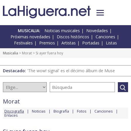
MUSICALIA:
Noticias musicales
Novedades
Próximas novedades
Discos históricos
Canciones
Festivales
Premios
Artistas
Portadas
Listas
Musicalia
>
Morat
> Si ayer fuera hoy
Destacado:
'The wow! signal' es el décimo álbum de Muse
Morat
Discografía
Noticias
Biografía
Fotos
Canciones
Enlaces