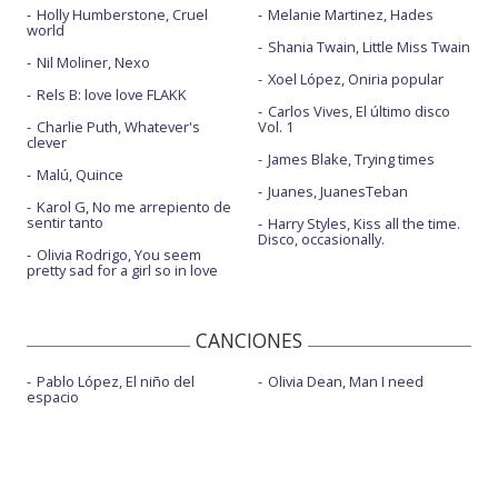
Holly Humberstone, Cruel
Melanie Martinez, Hades
world
Shania Twain, Little Miss Twain
Nil Moliner, Nexo
Xoel López, Oniria popular
Rels B: love love FLAKK
Carlos Vives, El último disco
Charlie Puth, Whatever's
Vol. 1
clever
James Blake, Trying times
Malú, Quince
Juanes, JuanesTeban
Karol G, No me arrepiento de
sentir tanto
Harry Styles, Kiss all the time.
Disco, occasionally.
Olivia Rodrigo, You seem
pretty sad for a girl so in love
CANCIONES
Pablo López, El niño del
Olivia Dean, Man I need
espacio