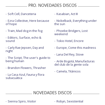
PRO. NOVEDADES DISCOS
Soft Cell, Danceteria
Kasabian, Act III
Ezra Collective, Here because
Nickelback, Everything under
of hope
the sun
Train, Mad dog in the fog
Phoebe Bridgers, Lost
weekend
Editors, Surface, echo &
sound
Tokio Hotel, Encore
Carly Rae Jepsen, Day and
Europe, Come this madness
night
Lana Del Rey, Stove
The Script, The user's guide to
being human
Arde Bogotá, Manufacturas
del club de la gente sola
Brandon Flowers, Thrasher
Camela, Titánicos
La Casa Azul, Fauna y flora
subacuática
NOVEDADES DISCOS
Sienna Spiro, Visitor
Robyn, Sexistential