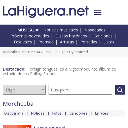
MUSICALIA:
Noticias musicales
Novedades
Próximas novedades
Discos históricos
Canciones
Festivales
Premios
Artistas
Portadas
Listas
Musicalia
>
Morcheeba
>
Head up high
> Hypnotized
Destacado:
'Foreign tongues' es el vigesimoquinto álbum de
estudio de los Rolling Stones
Morcheeba
Discografía
Noticias
Fotos
Canciones
Enlaces