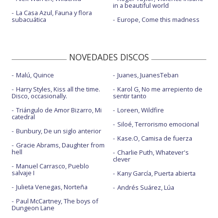
in a beautiful world
La Casa Azul, Fauna y flora
subacuática
Europe, Come this madness
NOVEDADES DISCOS
Malú, Quince
Juanes, JuanesTeban
Harry Styles, Kiss all the time.
Karol G, No me arrepiento de
Disco, occasionally.
sentir tanto
Triángulo de Amor Bizarro, Mi
Loreen, Wildfire
catedral
Siloé, Terrorismo emocional
Bunbury, De un siglo anterior
Kase.O, Camisa de fuerza
Gracie Abrams, Daughter from
hell
Charlie Puth, Whatever's
clever
Manuel Carrasco, Pueblo
salvaje I
Kany García, Puerta abierta
Julieta Venegas, Norteña
Andrés Suárez, Lúa
Paul McCartney, The boys of
Dungeon Lane