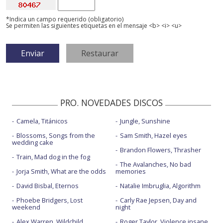
*Indica un campo requerido (obligatorio)
Se permiten las siguientes etiquetas en el mensaje <b> <i> <u>
PRO. NOVEDADES DISCOS
Camela, Titánicos
Jungle, Sunshine
Blossoms, Songs from the
Sam Smith, Hazel eyes
wedding cake
Brandon Flowers, Thrasher
Train, Mad dog in the fog
The Avalanches, No bad
Jorja Smith, What are the odds
memories
David Bisbal, Eternos
Natalie Imbruglia, Algorithm
Phoebe Bridgers, Lost
Carly Rae Jepsen, Day and
weekend
night
Alex Warren, Wildchild
Roger Taylor, Violence insane