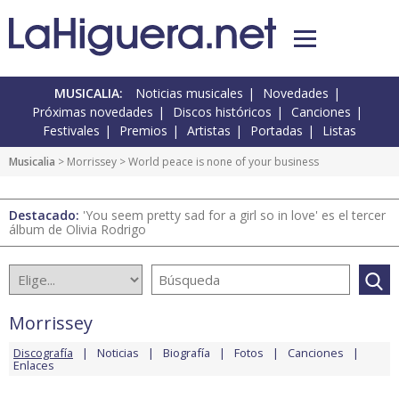
MUSICALIA:
Noticias musicales
Novedades
Próximas novedades
Discos históricos
Canciones
Festivales
Premios
Artistas
Portadas
Listas
Musicalia
>
Morrissey
> World peace is none of your business
Destacado:
'You seem pretty sad for a girl so in love' es el tercer
álbum de Olivia Rodrigo
Morrissey
Discografía
Noticias
Biografía
Fotos
Canciones
Enlaces