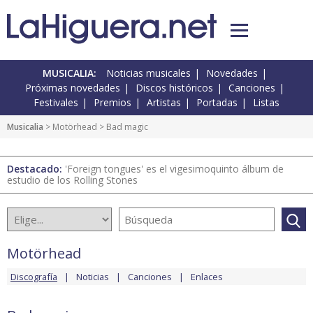
MUSICALIA:
Noticias musicales
Novedades
Próximas novedades
Discos históricos
Canciones
Festivales
Premios
Artistas
Portadas
Listas
Musicalia
>
Motörhead
> Bad magic
Destacado:
'Foreign tongues' es el vigesimoquinto álbum de
estudio de los Rolling Stones
Motörhead
Discografía
Noticias
Canciones
Enlaces