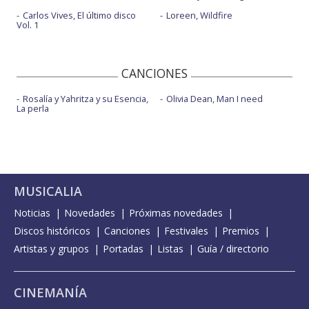
Carlos Vives, El último disco
Loreen, Wildfire
Vol. 1
CANCIONES
Rosalía y Yahritza y su Esencia,
Olivia Dean, Man I need
La perla
MUSICALIA
Noticias
Novedades
Próximas novedades
Discos históricos
Canciones
Festivales
Premios
Artistas y grupos
Portadas
Listas
Guía / directorio
CINEMANÍA