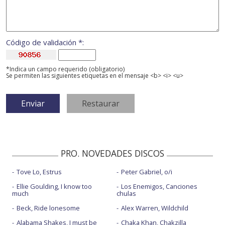
Código de validación *:
*Indica un campo requerido (obligatorio)
Se permiten las siguientes etiquetas en el mensaje <b> <i> <u>
PRO. NOVEDADES DISCOS
Tove Lo, Estrus
Peter Gabriel, o/i
Ellie Goulding, I know too
Los Enemigos, Canciones
much
chulas
Beck, Ride lonesome
Alex Warren, Wildchild
Alabama Shakes, I must be
Chaka Khan, Chakzilla