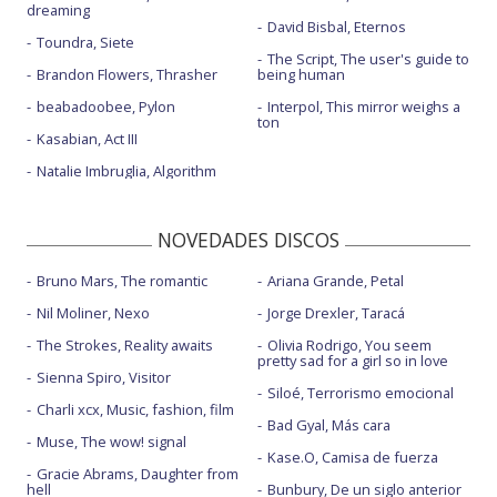
dreaming
David Bisbal, Eternos
Toundra, Siete
The Script, The user's guide to
Brandon Flowers, Thrasher
being human
beabadoobee, Pylon
Interpol, This mirror weighs a
ton
Kasabian, Act III
Natalie Imbruglia, Algorithm
NOVEDADES DISCOS
Bruno Mars, The romantic
Ariana Grande, Petal
Nil Moliner, Nexo
Jorge Drexler, Taracá
The Strokes, Reality awaits
Olivia Rodrigo, You seem
pretty sad for a girl so in love
Sienna Spiro, Visitor
Siloé, Terrorismo emocional
Charli xcx, Music, fashion, film
Bad Gyal, Más cara
Muse, The wow! signal
Kase.O, Camisa de fuerza
Gracie Abrams, Daughter from
hell
Bunbury, De un siglo anterior