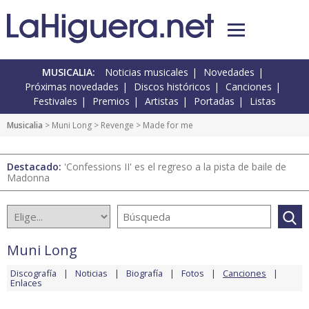
MUSICALIA:
Noticias musicales
Novedades
Próximas novedades
Discos históricos
Canciones
Festivales
Premios
Artistas
Portadas
Listas
Musicalia
>
Muni Long
>
Revenge
> Made for me
Destacado:
'Confessions II' es el regreso a la pista de baile de
Madonna
Muni Long
Discografía
Noticias
Biografía
Fotos
Canciones
Enlaces