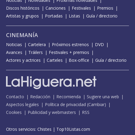
Noticias
Novedades
Próximas novedades
Discos históricos
Canciones
Festivales
Premios
Artistas y grupos
Portadas
Listas
Guía / directorio
CINEMANÍA
Noticias
Cartelera
Próximos estrenos
DVD
Avances
Tráilers
Festivales + premios
Actores y actrices
Carteles
Box-office
Guía / directorio
Contacto
Redacción
Recomienda
Sugiere una web
Aspectos legales
Política de privacidad
(
Cambiar
)
Cookies
Publicidad y webmasters
RSS
Otros servicios:
Chistes
|
Top10Listas.com