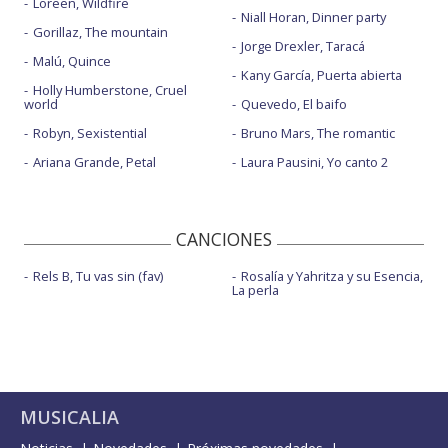
Loreen, Wildfire
Niall Horan, Dinner party
Gorillaz, The mountain
Jorge Drexler, Taracá
Malú, Quince
Kany García, Puerta abierta
Holly Humberstone, Cruel
world
Quevedo, El baifo
Robyn, Sexistential
Bruno Mars, The romantic
Ariana Grande, Petal
Laura Pausini, Yo canto 2
CANCIONES
Rels B, Tu vas sin (fav)
Rosalía y Yahritza y su Esencia,
La perla
MUSICALIA