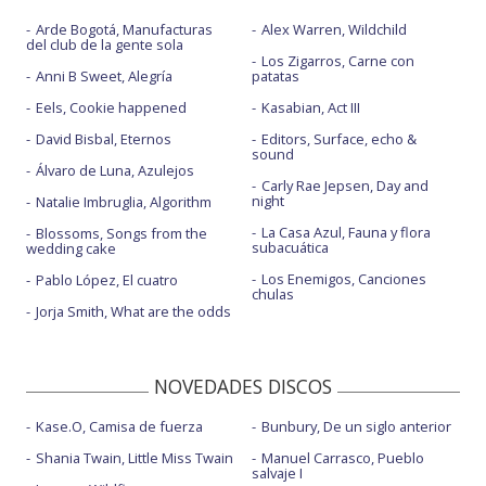
Arde Bogotá, Manufacturas
Alex Warren, Wildchild
del club de la gente sola
Los Zigarros, Carne con
Anni B Sweet, Alegría
patatas
Eels, Cookie happened
Kasabian, Act III
David Bisbal, Eternos
Editors, Surface, echo &
sound
Álvaro de Luna, Azulejos
Carly Rae Jepsen, Day and
night
Natalie Imbruglia, Algorithm
La Casa Azul, Fauna y flora
Blossoms, Songs from the
subacuática
wedding cake
Los Enemigos, Canciones
Pablo López, El cuatro
chulas
Jorja Smith, What are the odds
NOVEDADES DISCOS
Kase.O, Camisa de fuerza
Bunbury, De un siglo anterior
Shania Twain, Little Miss Twain
Manuel Carrasco, Pueblo
salvaje I