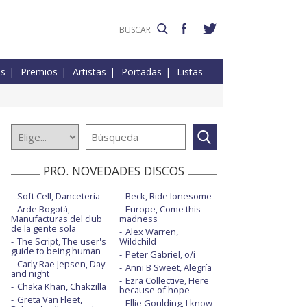
es
Premios
Artistas
Portadas
Listas
PRO. NOVEDADES DISCOS
Soft Cell, Danceteria
Beck, Ride lonesome
Arde Bogotá,
Europe, Come this
Manufacturas del club
madness
de la gente sola
Alex Warren,
The Script, The user's
Wildchild
guide to being human
Peter Gabriel, o/i
Carly Rae Jepsen, Day
Anni B Sweet, Alegría
and night
Ezra Collective, Here
Chaka Khan, Chakzilla
because of hope
Greta Van Fleet,
Ellie Goulding, I know