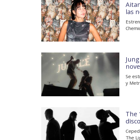
Aita
las 
Estren
Chemic
Jung
nove
Se est
y Metr
The 
disc
Cepeda
The Li