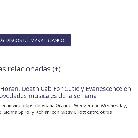
S DISCOS DE MYKKI BLANCO
as relacionadas (
+
)
l Horan, Death Cab For Cutie y Evanescence en
novedades musicales de la semana
renan videoclips de Ariana Grande, Weezer con Wednesday,
, Sienna Spiro, y Kehlani con Missy Elliott entre otros