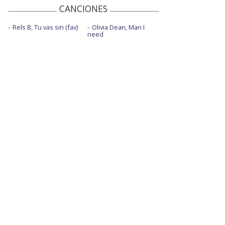
CANCIONES
Rels B, Tu vas sin (fav)
Olivia Dean, Man I
need