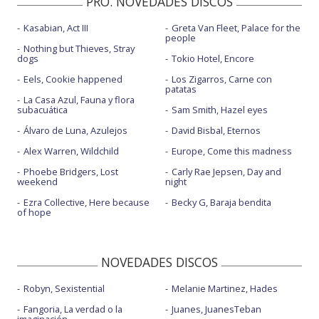
PRO. NOVEDADES DISCOS
Kasabian, Act III
Greta Van Fleet, Palace for the
people
Nothing but Thieves, Stray
dogs
Tokio Hotel, Encore
Eels, Cookie happened
Los Zigarros, Carne con
patatas
La Casa Azul, Fauna y flora
subacuática
Sam Smith, Hazel eyes
Álvaro de Luna, Azulejos
David Bisbal, Eternos
Alex Warren, Wildchild
Europe, Come this madness
Phoebe Bridgers, Lost
Carly Rae Jepsen, Day and
weekend
night
Ezra Collective, Here because
Becky G, Baraja bendita
of hope
NOVEDADES DISCOS
Robyn, Sexistential
Melanie Martinez, Hades
Fangoria, La verdad o la
Juanes, JuanesTeban