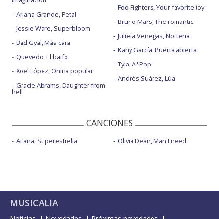
imaginación
Foo Fighters, Your favorite toy
Ariana Grande, Petal
Bruno Mars, The romantic
Jessie Ware, Superbloom
Julieta Venegas, Norteña
Bad Gyal, Más cara
Kany García, Puerta abierta
Quevedo, El baifo
Tyla, A*Pop
Xoel López, Oniria popular
Andrés Suárez, Lúa
Gracie Abrams, Daughter from
hell
CANCIONES
Aitana, Superestrella
Olivia Dean, Man I need
MUSICALIA
Noticias
Novedades
Próximas novedades