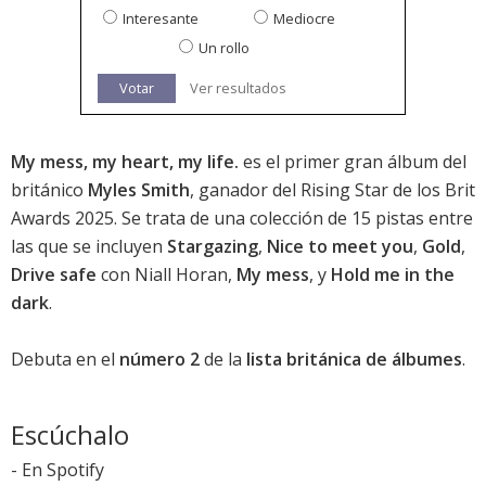
Interesante
Mediocre
Un rollo
Votar
Ver resultados
My mess, my heart, my life.
es el primer gran álbum del
británico
Myles Smith
,
ganador del Rising Star de los Brit
Awards 2025
. Se trata de una colección de 15 pistas entre
las que se incluyen
Stargazing
,
Nice to meet you
,
Gold
,
Drive safe
con Niall Horan,
My mess
, y
Hold me in the
dark
.
Debuta en el
número 2
de la
lista británica de álbumes
.
Escúchalo
-
En Spotify