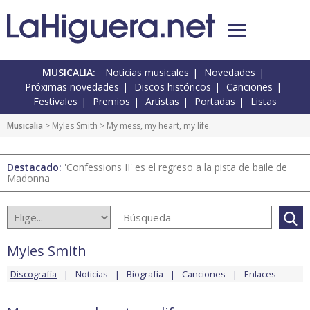
MUSICALIA:
Noticias musicales
Novedades
Próximas novedades
Discos históricos
Canciones
Festivales
Premios
Artistas
Portadas
Listas
Musicalia
>
Myles Smith
> My mess, my heart, my life.
Destacado:
'Confessions II' es el regreso a la pista de baile de
Madonna
Myles Smith
Discografía
Noticias
Biografía
Canciones
Enlaces