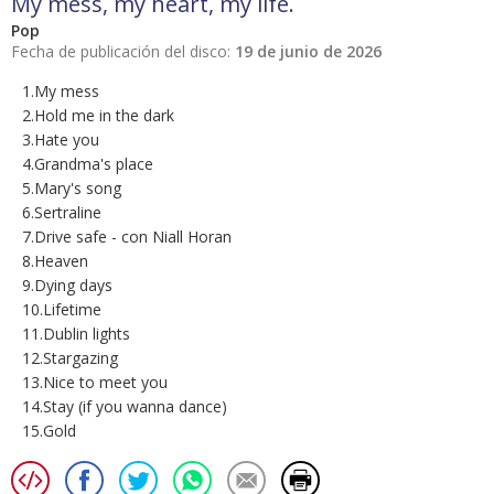
My mess, my heart, my life.
Pop
Fecha de publicación del disco:
19 de junio de 2026
1.My mess
2.Hold me in the dark
3.Hate you
4.Grandma's place
5.Mary's song
6.Sertraline
7.Drive safe - con Niall Horan
8.Heaven
9.Dying days
10.Lifetime
11.Dublin lights
12.Stargazing
13.Nice to meet you
14.Stay (if you wanna dance)
15.Gold