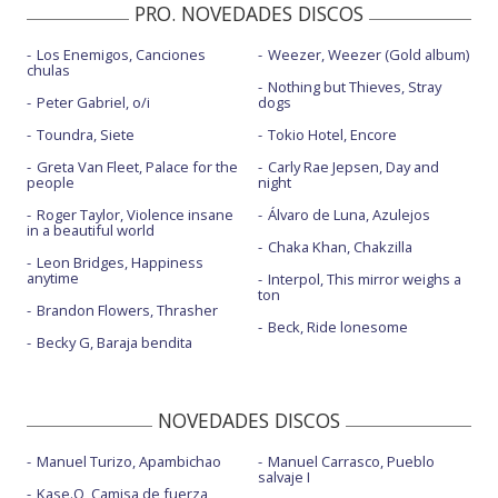
PRO. NOVEDADES DISCOS
Los Enemigos, Canciones
Weezer, Weezer (Gold album)
chulas
Nothing but Thieves, Stray
Peter Gabriel, o/i
dogs
Toundra, Siete
Tokio Hotel, Encore
Greta Van Fleet, Palace for the
Carly Rae Jepsen, Day and
people
night
Roger Taylor, Violence insane
Álvaro de Luna, Azulejos
in a beautiful world
Chaka Khan, Chakzilla
Leon Bridges, Happiness
anytime
Interpol, This mirror weighs a
ton
Brandon Flowers, Thrasher
Beck, Ride lonesome
Becky G, Baraja bendita
NOVEDADES DISCOS
Manuel Turizo, Apambichao
Manuel Carrasco, Pueblo
salvaje I
Kase.O, Camisa de fuerza