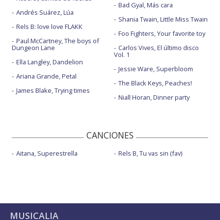
Bad Gyal, Más cara
Andrés Suárez, Lúa
Shania Twain, Little Miss Twain
Rels B: love love FLAKK
Foo Fighters, Your favorite toy
Paul McCartney, The boys of
Dungeon Lane
Carlos Vives, El último disco
Vol. 1
Ella Langley, Dandelion
Jessie Ware, Superbloom
Ariana Grande, Petal
The Black Keys, Peaches!
James Blake, Trying times
Niall Horan, Dinner party
CANCIONES
Aitana, Superestrella
Rels B, Tu vas sin (fav)
MUSICALIA