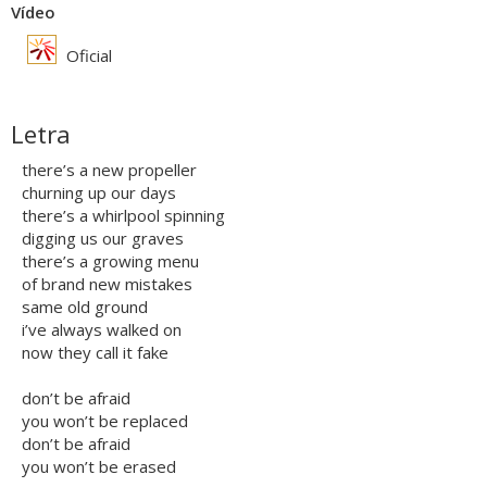
Vídeo
Oficial
Letra
there’s a new propeller
churning up our days
there’s a whirlpool spinning
digging us our graves
there’s a growing menu
of brand new mistakes
same old ground
i’ve always walked on
now they call it fake
don’t be afraid
you won’t be replaced
don’t be afraid
you won’t be erased