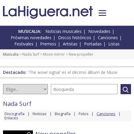
MUSICALIA:
Noticias musicales
Novedades
Próximas novedades
Discos históricos
Canciones
Festivales
Premios
Artistas
Portadas
Listas
Musicalia
>
Nada Surf
>
Moon mirror
> New propeller
Destacado:
'The wow! signal' es el décimo álbum de Muse
Nada Surf
Discografía
Noticias
Biografía
Fotos
Canciones
Enlaces
New propeller