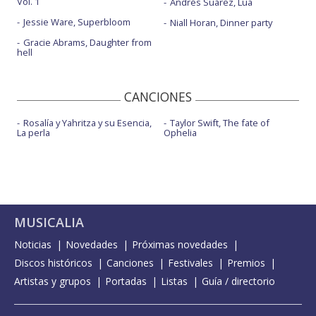
Vol. 1
Andrés Suárez, Lúa
Jessie Ware, Superbloom
Niall Horan, Dinner party
Gracie Abrams, Daughter from
hell
CANCIONES
Rosalía y Yahritza y su Esencia,
Taylor Swift, The fate of
La perla
Ophelia
MUSICALIA
Noticias
Novedades
Próximas novedades
Discos históricos
Canciones
Festivales
Premios
Artistas y grupos
Portadas
Listas
Guía / directorio