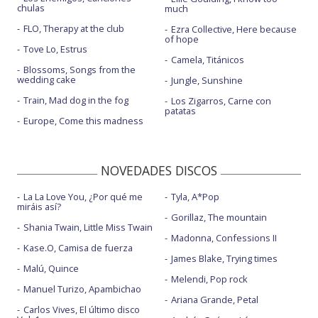
chulas
much
FLO, Therapy at the club
Ezra Collective, Here because
of hope
Tove Lo, Estrus
Camela, Titánicos
Blossoms, Songs from the
wedding cake
Jungle, Sunshine
Train, Mad dog in the fog
Los Zigarros, Carne con
patatas
Europe, Come this madness
NOVEDADES DISCOS
La La Love You, ¿Por qué me
Tyla, A*Pop
miráis así?
Gorillaz, The mountain
Shania Twain, Little Miss Twain
Madonna, Confessions II
Kase.O, Camisa de fuerza
James Blake, Trying times
Malú, Quince
Melendi, Pop rock
Manuel Turizo, Apambichao
Ariana Grande, Petal
Carlos Vives, El último disco