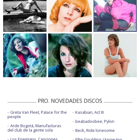
PRO. NOVEDADES DISCOS
Greta Van Fleet, Palace for the
Kasabian, Act III
people
beabadoobee, Pylon
Arde Bogotá, Manufacturas
del club de la gente sola
Beck, Ride lonesome
Los Enemigos, Canciones
Ellie Goulding, I know too