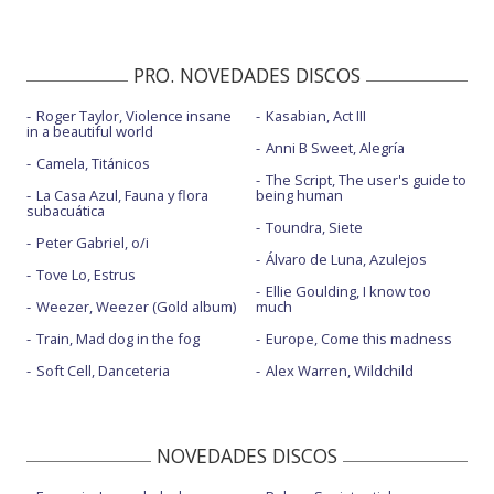
PRO. NOVEDADES DISCOS
Roger Taylor, Violence insane
Kasabian, Act III
in a beautiful world
Anni B Sweet, Alegría
Camela, Titánicos
The Script, The user's guide to
La Casa Azul, Fauna y flora
being human
subacuática
Toundra, Siete
Peter Gabriel, o/i
Álvaro de Luna, Azulejos
Tove Lo, Estrus
Ellie Goulding, I know too
Weezer, Weezer (Gold album)
much
Train, Mad dog in the fog
Europe, Come this madness
Soft Cell, Danceteria
Alex Warren, Wildchild
NOVEDADES DISCOS