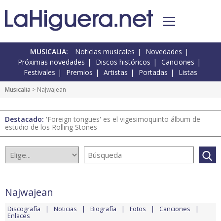
MUSICALIA:
Noticias musicales
Novedades
Próximas novedades
Discos históricos
Canciones
Festivales
Premios
Artistas
Portadas
Listas
Musicalia
> Najwajean
Destacado:
'Foreign tongues' es el vigesimoquinto álbum de
estudio de los Rolling Stones
Najwajean
Discografía
Noticias
Biografía
Fotos
Canciones
Enlaces