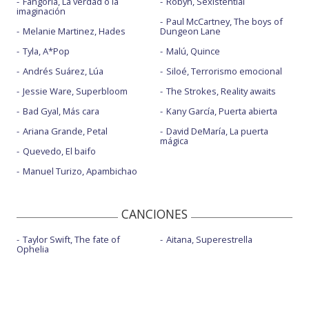
Fangoria, La verdad o la
Robyn, Sexistential
imaginación
Paul McCartney, The boys of
Melanie Martinez, Hades
Dungeon Lane
Tyla, A*Pop
Malú, Quince
Andrés Suárez, Lúa
Siloé, Terrorismo emocional
Jessie Ware, Superbloom
The Strokes, Reality awaits
Bad Gyal, Más cara
Kany García, Puerta abierta
Ariana Grande, Petal
David DeMaría, La puerta
mágica
Quevedo, El baifo
Manuel Turizo, Apambichao
CANCIONES
Taylor Swift, The fate of
Aitana, Superestrella
Ophelia