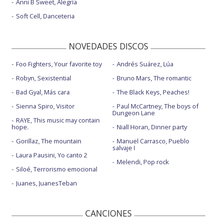
Anni B Sweet, Alegría
Soft Cell, Danceteria
NOVEDADES DISCOS
Foo Fighters, Your favorite toy
Andrés Suárez, Lúa
Robyn, Sexistential
Bruno Mars, The romantic
Bad Gyal, Más cara
The Black Keys, Peaches!
Sienna Spiro, Visitor
Paul McCartney, The boys of
Dungeon Lane
RAYE, This music may contain
hope.
Niall Horan, Dinner party
Gorillaz, The mountain
Manuel Carrasco, Pueblo
salvaje I
Laura Pausini, Yo canto 2
Melendi, Pop rock
Siloé, Terrorismo emocional
Juanes, JuanesTeban
CANCIONES