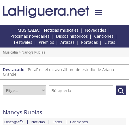
MUSICALIA:
Noticias musicales
Novedades
Próximas novedades
Discos históricos
Canciones
Festivales
Premios
Artistas
Portadas
Listas
Musicalia
> Nancys Rubias
Destacado:
'Petal' es el octavo álbum de estudio de Ariana
Grande
Nancys Rubias
Discografía
Noticias
Fotos
Canciones