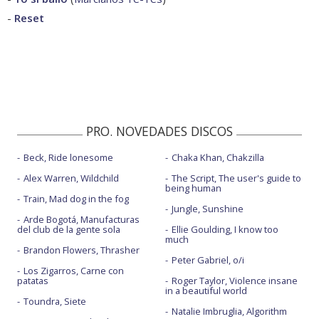
-
Reset
PRO. NOVEDADES DISCOS
Beck, Ride lonesome
Chaka Khan, Chakzilla
Alex Warren, Wildchild
The Script, The user's guide to
being human
Train, Mad dog in the fog
Jungle, Sunshine
Arde Bogotá, Manufacturas
del club de la gente sola
Ellie Goulding, I know too
much
Brandon Flowers, Thrasher
Peter Gabriel, o/i
Los Zigarros, Carne con
patatas
Roger Taylor, Violence insane
in a beautiful world
Toundra, Siete
Natalie Imbruglia, Algorithm