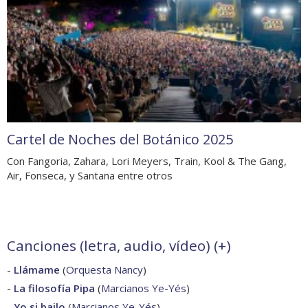
Cartel de Noches del Botánico 2025
Con Fangoria, Zahara, Lori Meyers, Train, Kool & The Gang,
Air, Fonseca, y Santana entre otros
Canciones (letra, audio, vídeo) (
+
)
-
Llámame
(
Orquesta Nancy
)
-
La filosofía Pipa
(
Marcianos Ye-Yés
)
-
Yo si bailo
(
Marcianos Ye-Yés
)