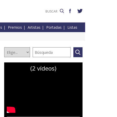
es
Premios
Artistas
Portadas
Listas
(2 vídeos)