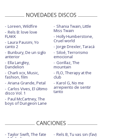
NOVEDADES DISCOS
Loreen, Wildfire
Shania Twain, Little
Miss Twain
Rels B: love love
FLAKK
Holly Humberstone,
Cruel world
Laura Pausini, Yo
canto 2
Jorge Drexler, Taracá
Bunbury, De un siglo
Siloé, Terrorismo
anterior
emocional
Ella Langley,
Gorillaz, The
Dandelion
mountain
Charli xcx, Music,
FLO, Therapy at the
fashion, film
club
Ariana Grande, Petal
Karol G, No me
arrepiento de sentir
Carlos Vives, El último
tanto
disco Vol. 1
Paul McCartney, The
boys of Dungeon Lane
CANCIONES
Taylor Swift, The fate
Rels B, Tu vas sin (fav)