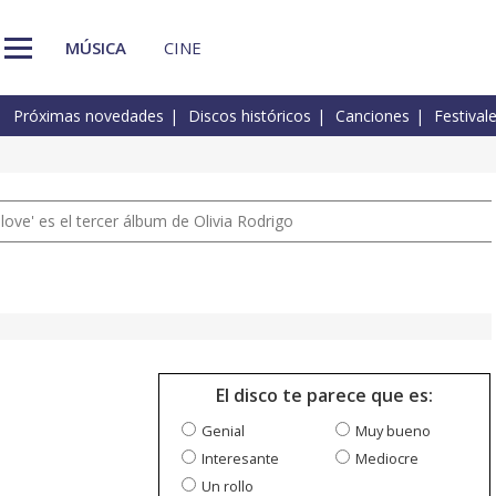
MÚSICA
CINE
Próximas novedades
Discos históricos
Canciones
Festival
 love' es el tercer álbum de Olivia Rodrigo
El disco te parece que es:
Genial
Muy bueno
Interesante
Mediocre
Un rollo