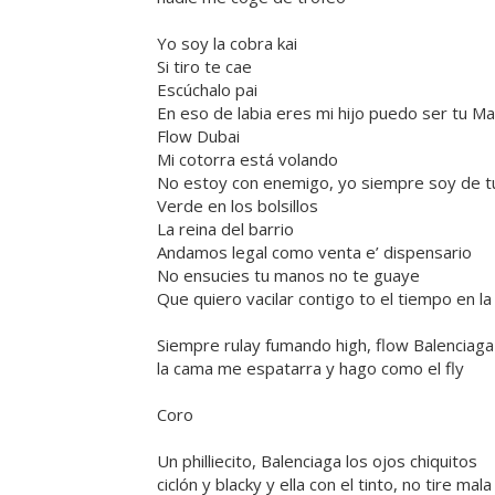
Yo soy la cobra kai
Si tiro te cae
Escúchalo pai
En eso de labia eres mi hijo puedo ser tu Ma
Flow Dubai
Mi cotorra está volando
No estoy con enemigo, yo siempre soy de t
Verde en los bolsillos
La reina del barrio
Andamos legal como venta e’ dispensario
No ensucies tu manos no te guaye
Que quiero vacilar contigo to el tiempo en la 
Siempre rulay fumando high, flow Balenciaga y
la cama me espatarra y hago como el fly
Coro
Un philliecito, Balenciaga los ojos chiquitos
ciclón y blacky y ella con el tinto, no tire ma