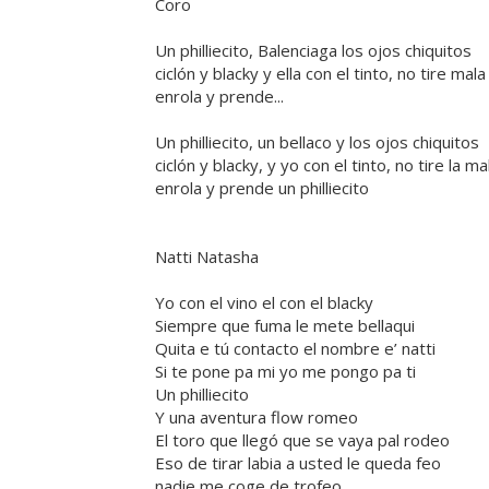
Coro
Un philliecito, Balenciaga los ojos chiquitos
ciclón y blacky y ella con el tinto, no tire ma
enrola y prende...
Un philliecito, un bellaco y los ojos chiquitos
ciclón y blacky, y yo con el tinto, no tire la m
enrola y prende un philliecito
Natti Natasha
Yo con el vino el con el blacky
Siempre que fuma le mete bellaqui
Quita e tú contacto el nombre e’ natti
Si te pone pa mi yo me pongo pa ti
Un philliecito
Y una aventura flow romeo
El toro que llegó que se vaya pal rodeo
Eso de tirar labia a usted le queda feo
nadie me coge de trofeo