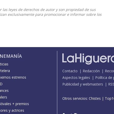
or las leyes de derechos de autor y son propiedad de sus
ilizan exclusivamente para promocionar e informar sobre los
INEMANÍA
icias
telera
Contacto
Redacción
Reco
óximos estrenos
Aspectos legales
Política de
D
Publicidad y webmasters
RS
ances
ilers
Otros servicios:
Chistes
|
Top1
stivales + premios
ores y actrices