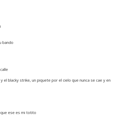
i
u bando
calle
 el blacky strike, un piquete por el cielo que nunca se cae y en
la que ese es mi totito