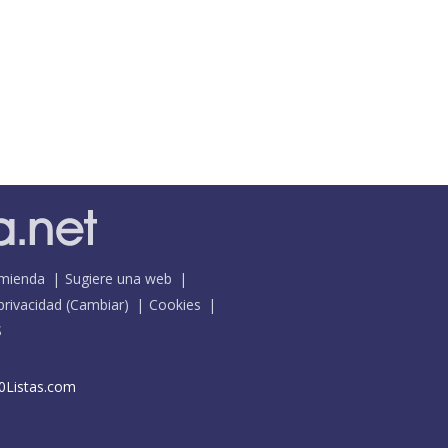
mienda
Sugiere una web
 privacidad
(
Cambiar
)
Cookies
S
0Listas.com