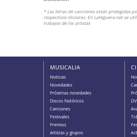
* Las letras de canciones están protegidas p
respectivos titulares. En LaHiguera.net se ut
trabajos de los artistas
MUSICALIA
C
Noticias
Not
Novedades
Car
Próximas novedades
Pr
Discos históricos
DV
Canciones
Av
Festivales
Trá
Premios
Fe
Artistas y grupos
Act