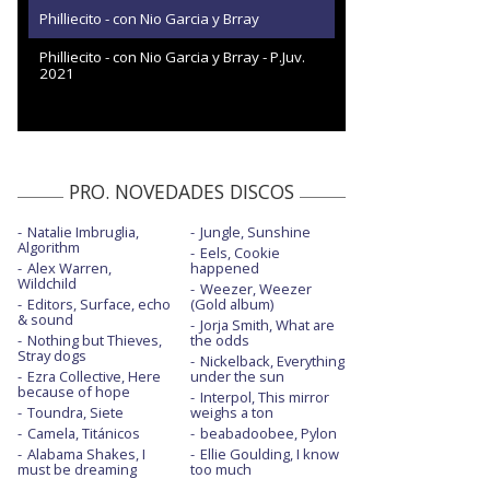
Philliecito - con Nio Garcia y Brray
Philliecito - con Nio Garcia y Brray - P.Juv.
2021
PRO. NOVEDADES DISCOS
Natalie Imbruglia,
Jungle, Sunshine
Algorithm
Eels, Cookie
Alex Warren,
happened
Wildchild
Weezer, Weezer
Editors, Surface, echo
(Gold album)
& sound
Jorja Smith, What are
Nothing but Thieves,
the odds
Stray dogs
Nickelback, Everything
Ezra Collective, Here
under the sun
because of hope
Interpol, This mirror
Toundra, Siete
weighs a ton
Camela, Titánicos
beabadoobee, Pylon
Alabama Shakes, I
Ellie Goulding, I know
must be dreaming
too much