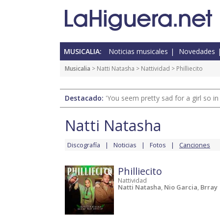
MUSICALIA:
Noticias musicales
Novedades
Musicalia
>
Natti Natasha
>
Nattividad
> Philliecito
Destacado:
'You seem pretty sad for a girl so in
Natti Natasha
Discografía
Noticias
Fotos
Canciones
Philliecito
Nattividad
Natti Natasha
,
Nio Garcia
,
Brray