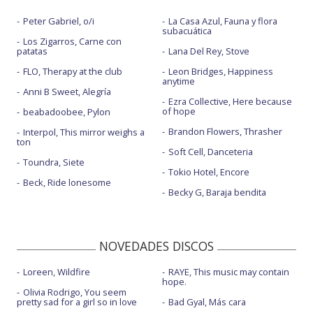
Peter Gabriel, o/i
La Casa Azul, Fauna y flora
subacuática
Los Zigarros, Carne con
patatas
Lana Del Rey, Stove
FLO, Therapy at the club
Leon Bridges, Happiness
anytime
Anni B Sweet, Alegría
Ezra Collective, Here because
of hope
beabadoobee, Pylon
Brandon Flowers, Thrasher
Interpol, This mirror weighs a
ton
Soft Cell, Danceteria
Toundra, Siete
Tokio Hotel, Encore
Beck, Ride lonesome
Becky G, Baraja bendita
NOVEDADES DISCOS
Loreen, Wildfire
RAYE, This music may contain
hope.
Olivia Rodrigo, You seem
pretty sad for a girl so in love
Bad Gyal, Más cara