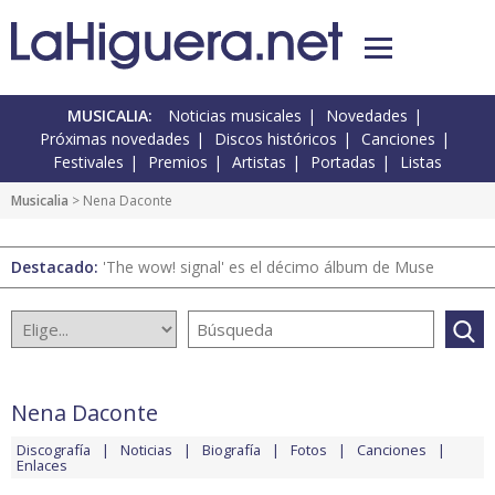
MUSICALIA:
Noticias musicales
Novedades
Próximas novedades
Discos históricos
Canciones
Festivales
Premios
Artistas
Portadas
Listas
Musicalia
> Nena Daconte
Destacado:
'The wow! signal' es el décimo álbum de Muse
Nena Daconte
Discografía
Noticias
Biografía
Fotos
Canciones
Enlaces