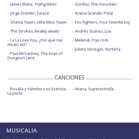
James Blake, Trying times
Gorillaz, The mountain
Jorge Drexler, Taracá
Ariana Grande, Petal
Shania Twain, Little Miss Twain
Foo Fighters, Your favorite toy
The Strokes, Reality awaits
Andrés Suárez, Lúa
La La Love You, ¿Por qué me
Melendi, Pop rock
miráis así?
Julieta Venegas, Norteña
Paul McCartney, The boys of
Dungeon Lane
CANCIONES
Rosalía y Yahritza y su Esencia,
Aitana, Superestrella
La perla
MUSICALIA