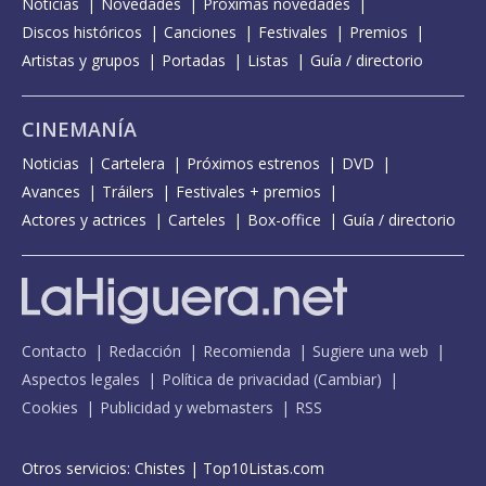
Noticias
Novedades
Próximas novedades
Discos históricos
Canciones
Festivales
Premios
Artistas y grupos
Portadas
Listas
Guía / directorio
CINEMANÍA
Noticias
Cartelera
Próximos estrenos
DVD
Avances
Tráilers
Festivales + premios
Actores y actrices
Carteles
Box-office
Guía / directorio
Contacto
Redacción
Recomienda
Sugiere una web
Aspectos legales
Política de privacidad
(
Cambiar
)
Cookies
Publicidad y webmasters
RSS
Otros servicios:
Chistes
|
Top10Listas.com