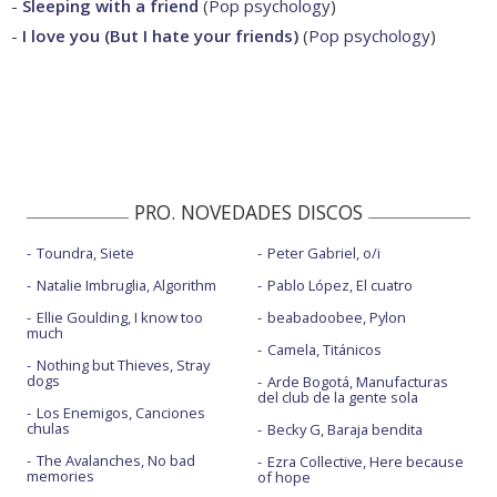
-
Sleeping with a friend
(
Pop psychology
)
-
I love you (But I hate your friends)
(
Pop psychology
)
PRO. NOVEDADES DISCOS
Toundra, Siete
Peter Gabriel, o/i
Natalie Imbruglia, Algorithm
Pablo López, El cuatro
Ellie Goulding, I know too
beabadoobee, Pylon
much
Camela, Titánicos
Nothing but Thieves, Stray
dogs
Arde Bogotá, Manufacturas
del club de la gente sola
Los Enemigos, Canciones
chulas
Becky G, Baraja bendita
The Avalanches, No bad
Ezra Collective, Here because
memories
of hope