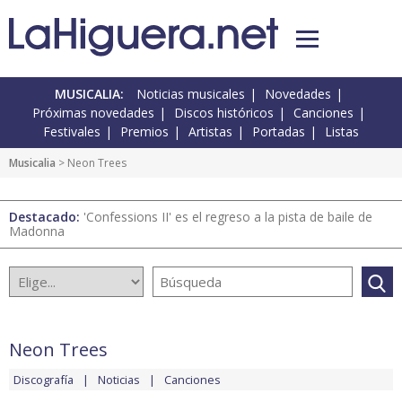
MUSICALIA:
Noticias musicales
Novedades
Próximas novedades
Discos históricos
Canciones
Festivales
Premios
Artistas
Portadas
Listas
Musicalia
> Neon Trees
Destacado:
'Confessions II' es el regreso a la pista de baile de
Madonna
Neon Trees
Discografía
Noticias
Canciones