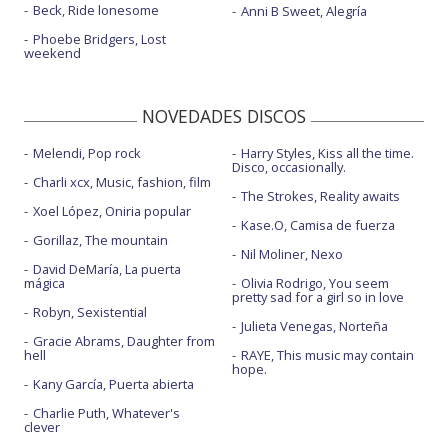
Beck, Ride lonesome
Anni B Sweet, Alegría
Phoebe Bridgers, Lost
weekend
NOVEDADES DISCOS
Melendi, Pop rock
Harry Styles, Kiss all the time.
Disco, occasionally.
Charli xcx, Music, fashion, film
The Strokes, Reality awaits
Xoel López, Oniria popular
Kase.O, Camisa de fuerza
Gorillaz, The mountain
Nil Moliner, Nexo
David DeMaría, La puerta
mágica
Olivia Rodrigo, You seem
pretty sad for a girl so in love
Robyn, Sexistential
Julieta Venegas, Norteña
Gracie Abrams, Daughter from
hell
RAYE, This music may contain
hope.
Kany García, Puerta abierta
Charlie Puth, Whatever's
clever