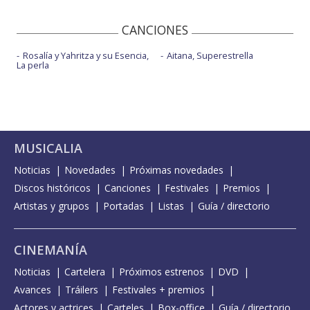
CANCIONES
Rosalía y Yahritza y su Esencia,
Aitana, Superestrella
La perla
MUSICALIA
Noticias
Novedades
Próximas novedades
Discos históricos
Canciones
Festivales
Premios
Artistas y grupos
Portadas
Listas
Guía / directorio
CINEMANÍA
Noticias
Cartelera
Próximos estrenos
DVD
Avances
Tráilers
Festivales + premios
Actores y actrices
Carteles
Box-office
Guía / directorio