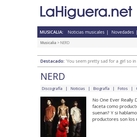
MUSICALIA:
Noticias musicales
Novedades
Musicalia
> NERD
Destacado:
'You seem pretty sad for a girl so in
NERD
Discografía
Noticias
Biografía
Fotos
No One Ever Really D
faceta como producto
suenan? Y si hablamo
productores son los 