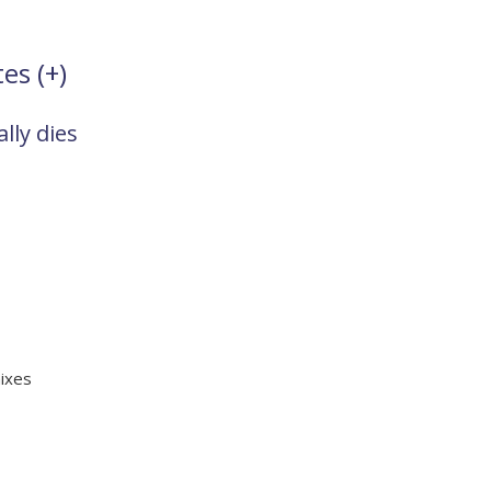
es (
+
)
lly dies
mixes