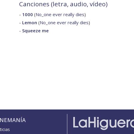
Canciones (letra, audio, vídeo)
-
1000
(
No_one ever really dies
)
-
Lemon
(
No_one ever really dies
)
-
Squeeze me
INEMANÍA
icias