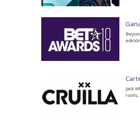
Gana
Beyonc
edició
Carte
Jack W
roots,