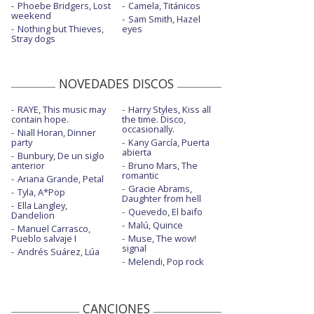
Phoebe Bridgers, Lost
Camela, Titánicos
weekend
Sam Smith, Hazel
Nothing but Thieves,
eyes
Stray dogs
NOVEDADES DISCOS
RAYE, This music may
Harry Styles, Kiss all
contain hope.
the time. Disco,
occasionally.
Niall Horan, Dinner
party
Kany García, Puerta
abierta
Bunbury, De un siglo
anterior
Bruno Mars, The
romantic
Ariana Grande, Petal
Gracie Abrams,
Tyla, A*Pop
Daughter from hell
Ella Langley,
Quevedo, El baifo
Dandelion
Malú, Quince
Manuel Carrasco,
Pueblo salvaje I
Muse, The wow!
signal
Andrés Suárez, Lúa
Melendi, Pop rock
CANCIONES