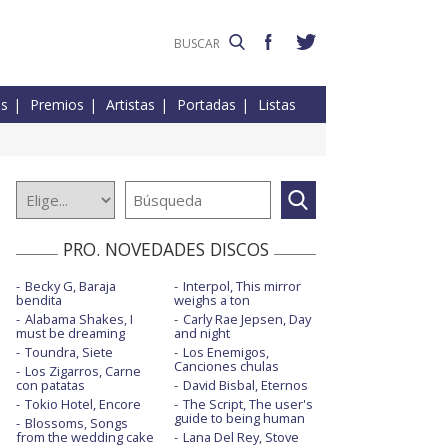
es
Premios
Artistas
Portadas
Listas
PRO. NOVEDADES DISCOS
Becky G, Baraja
Interpol, This mirror
bendita
weighs a ton
Alabama Shakes, I
Carly Rae Jepsen, Day
must be dreaming
and night
Toundra, Siete
Los Enemigos,
Canciones chulas
Los Zigarros, Carne
con patatas
David Bisbal, Eternos
Tokio Hotel, Encore
The Script, The user's
guide to being human
Blossoms, Songs
from the wedding cake
Lana Del Rey, Stove