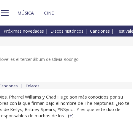
MÚSICA
CINE
Próximas novedades
Discos históricos
Canciones
Festival
 love' es el tercer álbum de Olivia Rodrigo
Canciones
Enlaces
ies. Pharrel Williams y Chad Hugo son más conocidos por su
res con la que firman bajo el nombre de The Neptunes. ¿No te
s de Kellys, Britney Spears, *NSync... Y es que este dúo de
responsables de muchos de los... (
+
)