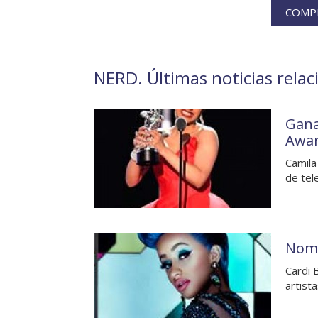
COMPR
NERD. Últimas noticias relac
Gana
Awar
Camila
de tel
Nomi
Cardi 
artist