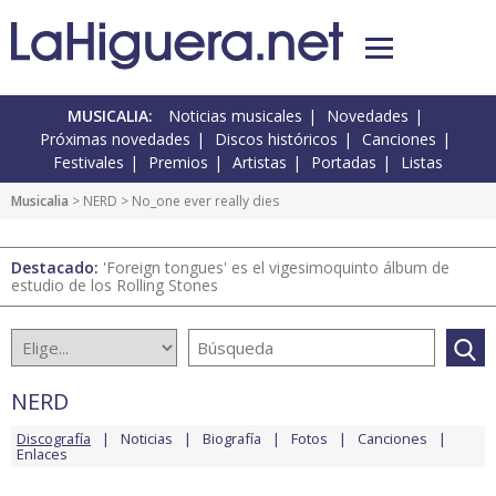
MUSICALIA:
Noticias musicales
Novedades
Próximas novedades
Discos históricos
Canciones
Festivales
Premios
Artistas
Portadas
Listas
Musicalia
>
NERD
> No_one ever really dies
Destacado:
'Foreign tongues' es el vigesimoquinto álbum de
estudio de los Rolling Stones
NERD
Discografía
Noticias
Biografía
Fotos
Canciones
Enlaces