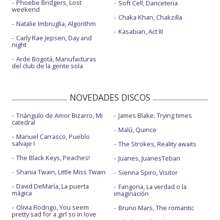
Phoebe Bridgers, Lost
Soft Cell, Danceteria
weekend
Chaka Khan, Chakzilla
Natalie Imbruglia, Algorithm
Kasabian, Act III
Carly Rae Jepsen, Day and
night
Arde Bogotá, Manufacturas
del club de la gente sola
NOVEDADES DISCOS
Triángulo de Amor Bizarro, Mi
James Blake, Trying times
catedral
Malú, Quince
Manuel Carrasco, Pueblo
salvaje I
The Strokes, Reality awaits
The Black Keys, Peaches!
Juanes, JuanesTeban
Shania Twain, Little Miss Twain
Sienna Spiro, Visitor
David DeMaría, La puerta
Fangoria, La verdad o la
mágica
imaginación
Olivia Rodrigo, You seem
Bruno Mars, The romantic
pretty sad for a girl so in love