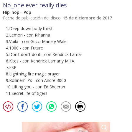
No_one ever really dies
Hip-hop - Pop
Fecha de publicación del disco:
15 de diciembre de 2017
1.Deep down body thirst
2.Lemon - con Rihanna
3.Voilà - con Gucci Mane y Wale
4.1000 - con Future
5.Don't don't do it - con Kendrick Lamar
6.Kites - con Kendrick Lamar y M.I.A.
7.ESP
8.Lightning fire magic prayer
9.Rollinem 7's - con André 3000
10.Lifting you - con Ed Sheeran
11.Secret life of tigers