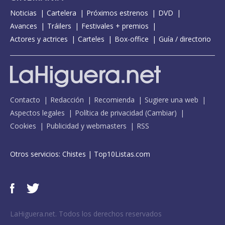
Noticias
Cartelera
Próximos estrenos
DVD
Avances
Tráilers
Festivales + premios
Actores y actrices
Carteles
Box-office
Guía / directorio
Contacto
Redacción
Recomienda
Sugiere una web
Aspectos legales
Política de privacidad
(
Cambiar
)
Cookies
Publicidad y webmasters
RSS
Otros servicios:
Chistes
|
Top10Listas.com
LaHiguera.net. Todos los derechos reservados