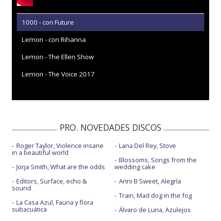
1000 - con Future
Lemon - con Rihanna
Lemon - The Ellen Show
Lemon - The Voice 2017
PRO. NOVEDADES DISCOS
Roger Taylor, Violence insane
Lana Del Rey, Stove
in a beautiful world
Blossoms, Songs from the
Jorja Smith, What are the odds
wedding cake
Editors, Surface, echo &
Anni B Sweet, Alegría
sound
Train, Mad dog in the fog
La Casa Azul, Fauna y flora
subacuática
Álvaro de Luna, Azulejos