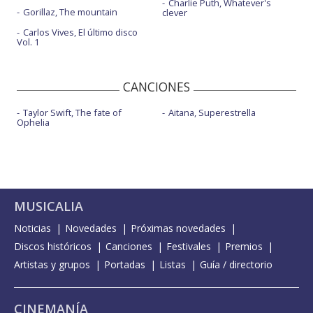
Charlie Puth, Whatever's
Gorillaz, The mountain
clever
Carlos Vives, El último disco
Vol. 1
CANCIONES
Taylor Swift, The fate of
Aitana, Superestrella
Ophelia
MUSICALIA
Noticias
Novedades
Próximas novedades
Discos históricos
Canciones
Festivales
Premios
Artistas y grupos
Portadas
Listas
Guía / directorio
CINEMANÍA