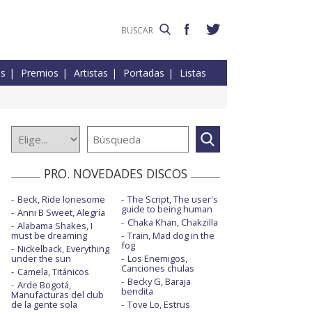
es
Premios
Artistas
Portadas
Listas
PRO. NOVEDADES DISCOS
Beck, Ride lonesome
The Script, The user's
guide to being human
Anni B Sweet, Alegría
Chaka Khan, Chakzilla
Alabama Shakes, I
must be dreaming
Train, Mad dog in the
fog
Nickelback, Everything
under the sun
Los Enemigos,
Canciones chulas
Camela, Titánicos
Becky G, Baraja
Arde Bogotá,
bendita
Manufacturas del club
de la gente sola
Tove Lo, Estrus