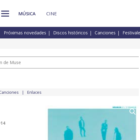
MÚSICA
CINE
Próximas novedades
Discos históricos
Canciones
Festival
um de Muse
Canciones
Enlaces
014