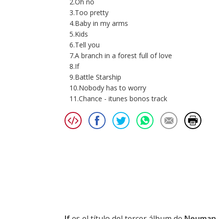
2.Oh no
3.Too pretty
4.Baby in my arms
5.Kids
6.Tell you
7.A branch in a forest full of love
8.If
9.Battle Starship
10.Nobody has to worry
11.Chance - itunes bonos track
If
es el título del tercer álbum de
Neuman