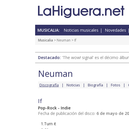
MUSICALIA:
Noticias musicales
Novedades
Musicalia
>
Neuman
> If
Destacado:
'The wow! signal' es el décimo álb
Neuman
Discografía
Noticias
Biografía
Fotos
If
Pop-Rock - Indie
Fecha de publicación del disco:
6 de mayo de 2
1.Turn it