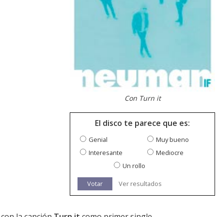
Con Turn it
El disco te parece que es:
Genial
Muy bueno
Interesante
Mediocre
Un rollo
Votar
Ver resultados
, con la canción
Turn it
como primer single.