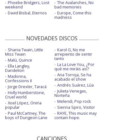
Phoebe Bridgers, Lost
The Avalanches, No
weekend
bad memories
David Bisbal, Eternos
Europe, Come this
madness
NOVEDADES DISCOS
Shania Twain, Little
Karol G, No me
Miss Twain
arrepiento de sentir
tanto
Malú, Quince
La La Love You, ¿Por
Ella Langley,
qué me miráis así?
Dandelion
Ana Torroja, Se ha
Madonna,
acabado el show
Confessions II
Andrés Suárez, Lúa
Jorge Drexler, Taracá
Julieta Venegas,
Holly Humberstone,
Norteña
Cruel world
Melendi, Pop rock
Xoel López, Oniria
popular
Sienna Spiro, Visitor
Paul McCartney, The
RAYE, This music may
boys of Dungeon Lane
contain hope.
CANCIONES